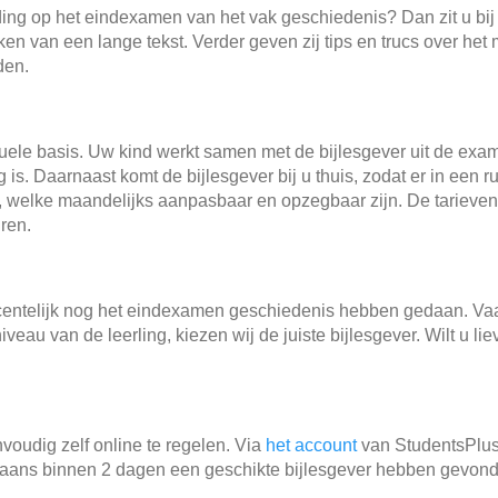
iding op het eindexamen van het vak geschiedenis? Dan zit u bi
aken van een lange tekst. Verder geven zij tips en trucs over h
den.
iduele basis. Uw kind werkt samen met de bijlesgever uit de e
is. Daarnaast komt de bijlesgever bij u thuis, zodat er in een
, welke maandelijks aanpasbaar en opzegbaar zijn. De tarieven
ren.
ecentelijk nog het eindexamen geschiedenis hebben gedaan. Vaa
iveau van de leerling, kiezen wij de juiste bijlesgever. Wilt u l
voudig zelf online te regelen. Via
het account
van StudentsPlus 
gaans binnen 2 dagen een geschikte bijlesgever hebben gevonde