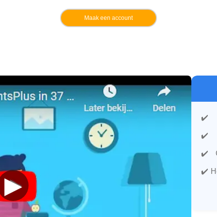
Maak een account
H
▶