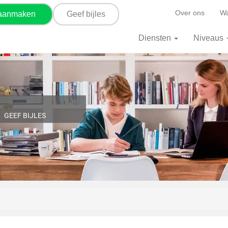
Over ons
Wa
 aanmaken
Geef bijles
Diensten
Niveaus
GEEF BIJLES