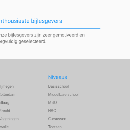
nthousiaste bijlesgevers
nze bijlesgevers zijn zeer gemotiveerd en
orgvuldig geselecteerd.
Niveaus
Nijmegen
Basisschool
Rotterdam
Middelbare school
ilburg
MBO
trecht
HBO
Wageningen
Cursussen
wolle
Toetsen