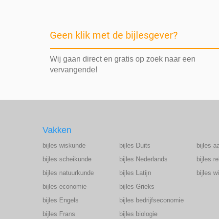
Geen klik met de bijlesgever?
Wij gaan direct en gratis op zoek naar een
vervangende!
Vakken
bijles wiskunde
bijles Duits
bijles a
bijles scheikunde
bijles Nederlands
bijles r
bijles natuurkunde
bijles Latijn
bijles 
bijles economie
bijles Grieks
bijles Engels
bijles bedrijfseconomie
bijles Frans
bijles biologie