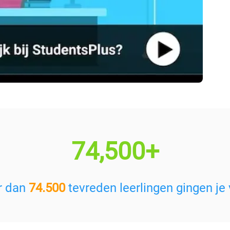
74,500+
r dan
74.500
tevreden leerlingen gingen je 