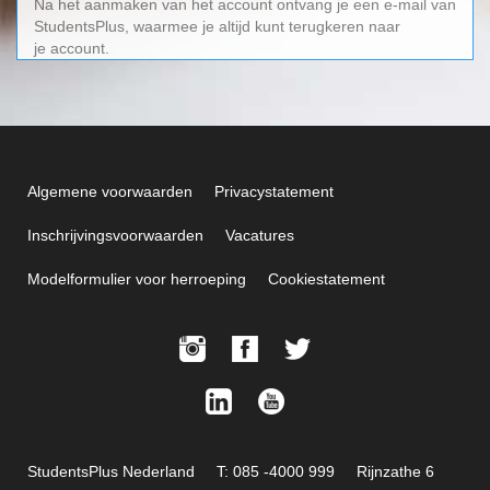
Na het aanmaken van het account ontvang je een e-mail van
StudentsPlus, waarmee je altijd kunt terugkeren naar
je account.
Algemene voorwaarden
Privacystatement
Inschrijvingsvoorwaarden
Vacatures
Modelformulier voor herroeping
Cookiestatement
StudentsPlus Nederland
T: 085 -4000 999
Rijnzathe 6