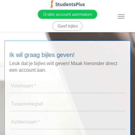
Gratis account aanmaken
T
o
g
Geef bijles
g
l
e
n
a
v
Ik wil graag bijles geven!
i
g
a
Leuk dat je bijles wilt geven! Maak hieronder direct
t
een account aan.
i
o
n
Voornaam *
Tussenvoegsel
Achternaam *