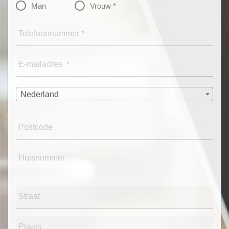
Man
Vrouw *
Telefoonnummer *
E-mailadres *
Nederland
Postcode
Huisnummer
Straat
Plaats