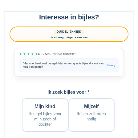
Interesse in bijles?
DUIDELIJKHEID
Je zit nog nergens aan vast
★ ★ ★ ★ ★
Trustpilot
4.5 / 5
931 reviews
“Het was heel snel geregeld dat er een goede bijles docent aan
“We zijn ze
Nancy
huis kon komen”
Bedankt voo
Ik zoek bijles voor *
Mijn kind
Mijzelf
Ik regel bijles voor
Ik heb zelf bijles
mijn zoon of
nodig
dochter