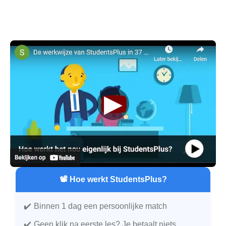
▶
📽️ Hoe werkt StudentsPlus?
Binnen 1 dag een persoonlijke match
Geen klik na eerste les? Je betaalt niets