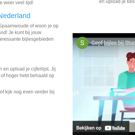
en upload je best
e weer veel tijd!
 Nederland
 Spaarnwoude of woon je op
d! Je kunt bij jouw
teressante bijlesgebieden
in en upload je cijferlijst. Jij
 of hoger hebt behaald op
f kijk nog even verder bij