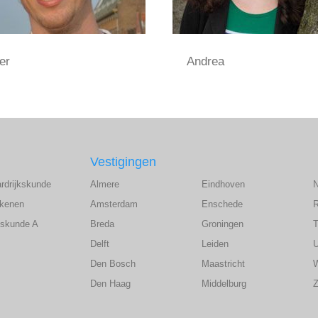
er
Andrea
Vestigingen
ardrijkskunde
Almere
Eindhoven
ekenen
Amsterdam
Enschede
wiskunde A
Breda
Groningen
T
Delft
Leiden
U
Den Bosch
Maastricht
Den Haag
Middelburg
Z