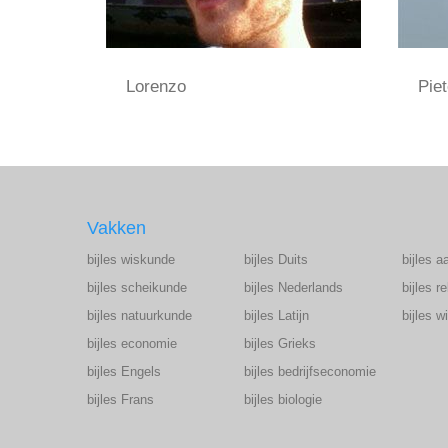
Lorenzo
Piet
Vakken
bijles wiskunde
bijles Duits
bijles a
bijles scheikunde
bijles Nederlands
bijles r
bijles natuurkunde
bijles Latijn
bijles 
bijles economie
bijles Grieks
bijles Engels
bijles bedrijfseconomie
bijles Frans
bijles biologie