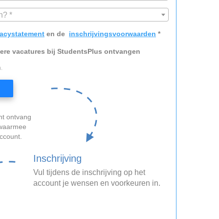
n? *
vacystatement
en de
inschrijvingsvoorwaarden
*
dere vacatures bij StudentsPlus ontvangen
.
nt ontvang
, waarmee
account.
Inschrijving
Vul tijdens de inschrijving op het
account je wensen en voorkeuren in.