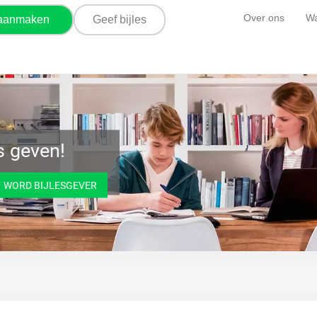
Over ons
Wa
 aanmaken
Geef bijles
es geven!
WORD BIJLESGEVER