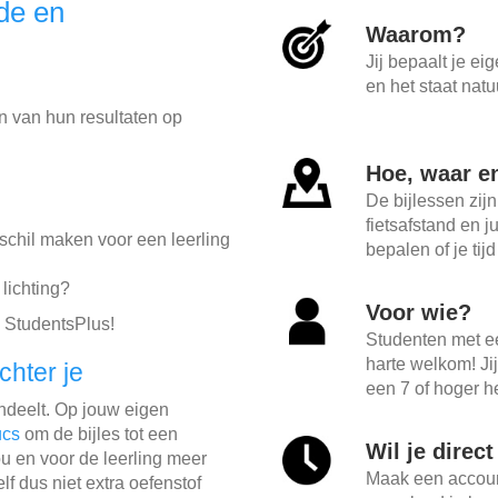
de en
Waarom?
Jij bepaalt je ei
en het staat natu
en van hun resultaten op
Hoe, waar e
De bijlessen zijn
fietsafstand en j
rschil maken voor een leerling
bepalen of je tij
lichting?
Voor wie?
 StudentsPlus!
Studenten met e
harte welkom! Ji
chter je
een 7 of hoger he
indeelt. Op jouw eigen
ucs
om de bijles tot een
Wil je direc
u en voor de leerling meer
Maak een account
lf dus niet extra oefenstof