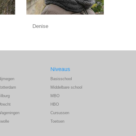
Denise
Niveaus
Nijmegen
Basisschool
Rotterdam
Middelbare school
ilburg
MBO
trecht
HBO
Wageningen
Cursussen
wolle
Toetsen