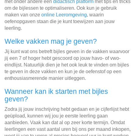
met onder andere een
didactisch platform
met tips en tricks
om de bijlessen te optimaliseren. Ook kun je gebruik
maken van onze
online Leeromgeving
, waarin
oefenopgaven staan die je kunt toewijzen aan jouw
leerling.
Welke vakken mag je geven?
Jij kunt wat ons betreft bijles geven in de vakken waarvoor
jij een 7 of hoger hebt gescoord op jouw havo- of vwo-
eindlijst. Natuurlijk dien je het ook leuk te vinden om bijles
te geven in deze vakken en kun je de oefenstof op een
enthousiasmerende manier uitleggen.
Wanneer kan ik starten met bijles
geven?
Zodra jij jouw inschrijving hebt gedaan en je cijferlijst hebt
geüpload, kunnen wij jou je eerste leerling gaan
aanbieden. Vaak kan dat al op zeer korte termijn. Omdat
leerlingen een vast aantal uren bij ons per maand inkopen,
weet jij van te voren al precies hoeveel uur je kunt werken