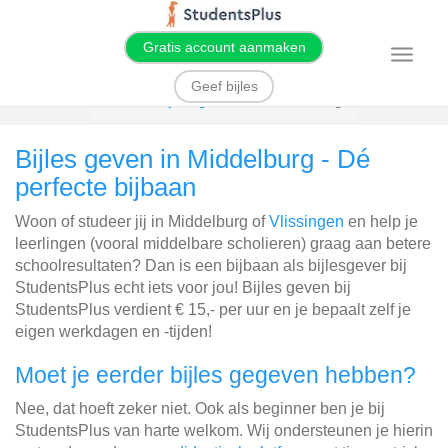
Gratis account aanmaken
T
o
g
Geef bijles
g
Home
Bijles geven
Middelburg
l
e
n
Bijles geven in Middelburg - Dé
a
v
perfecte bijbaan
i
g
a
Woon of studeer jij in Middelburg of
Vlissingen
en help je
t
i
leerlingen (vooral middelbare scholieren) graag aan betere
o
schoolresultaten? Dan is een bijbaan als bijlesgever bij
n
StudentsPlus echt iets voor jou! Bijles geven bij
StudentsPlus verdient € 15,- per uur en je bepaalt zelf je
eigen werkdagen en -tijden!
Moet je eerder bijles gegeven hebben?
Nee, dat hoeft zeker niet. Ook als beginner ben je bij
StudentsPlus van harte welkom. Wij ondersteunen je hierin