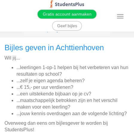
Gratis account aanmaken
T
o
g
Geef bijles
g
Home
Bijles geven
Achttienhoven
l
e
n
Bijles geven in Achttienhoven
a
v
i
Wil jij...
g
a
t
...leerlingen 1-op-1 helpen bij het verbeteren van hun
i
resultaten op school?
o
n
...zelf je eigen agenda beheren?
...€ 15,- per uur verdienen?
...een uitstekende bijbaan op je cv?
...maatschappelijk betrokken zijn en het verschil
maken voor een leerling?
...jouw kennis overdragen aan de volgende lichting?
Overweeg dan eens om bijlesgever te worden bij
StudentsPlus!