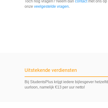
Toch nog vragen? Neem dan
contact
met ons op o
onze
veelgestelde vragen
.
Uitstekende verdiensten
Bij StudentsPlus krijgt iedere bijlesgever hetzelf
uurloon, namelijk €13 per uur netto!