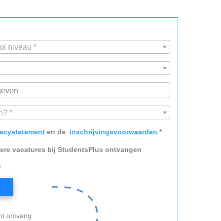
ol niveau *
n? *
vacystatement
en de
inschrijvingsvoorwaarden
*
dere vacatures bij StudentsPlus ontvangen
.
nt ontvang