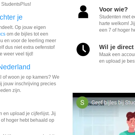
 StudentsPlus!
Voor wie?
chter je
Studenten met e
harte welkom! Ji
indeelt. Op jouw eigen
een 7 of hoger he
ucs
om de bijles tot een
u en voor de leerling meer
Wil je direc
lf dus niet extra oefenstof
e weer veel tijd!
Maak een account
en upload je best
 Nederland
l of woon je op kamers? We
j jouw inschrijving precies
eden zijn.
in en upload je cijferlijst. Jij
 of hoger hebt behaald op