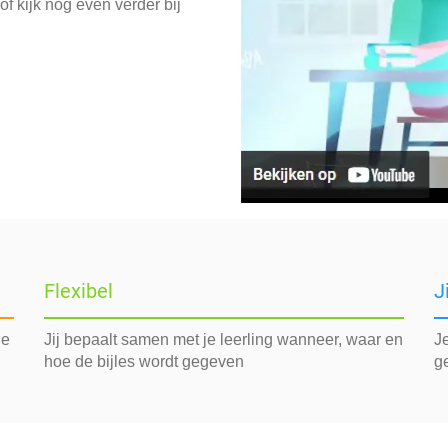
f kijk nog even verder bij
Flexibel
J
de
Jij bepaalt samen met je leerling wanneer, waar en
Je
hoe de bijles wordt gegeven
g