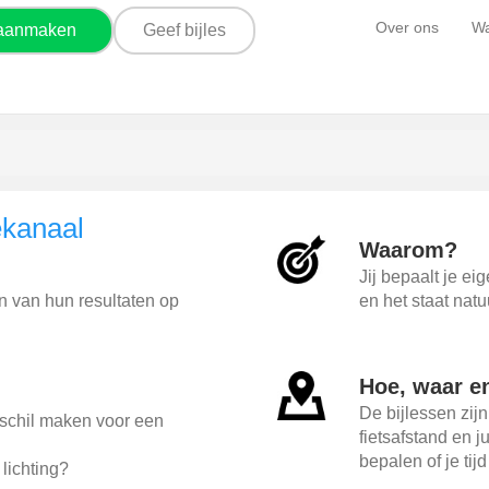
Over ons
Wa
 aanmaken
Geef bijles
ekanaal
Waarom?
Jij bepaalt je ei
en van hun resultaten op
en het staat natu
Hoe, waar e
De bijlessen zijn
erschil maken voor een
fietsafstand en j
bepalen of je tij
lichting?