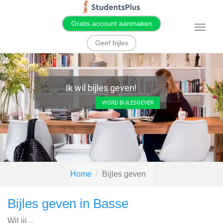
Gratis account aanmaken
T
o
g
Geef bijles
g
l
e
n
a
v
Ik wil bijles geven!
i
g
WORD BIJLESGEVER
a
t
i
o
n
Home
Bijles geven
Bijles geven in Basse
Wil jij...