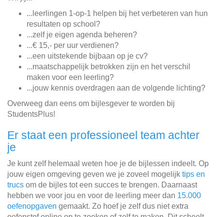
...leerlingen 1-op-1 helpen bij het verbeteren van hun
resultaten op school?
...zelf je eigen agenda beheren?
...€ 15,- per uur verdienen?
...een uitstekende bijbaan op je cv?
...maatschappelijk betrokken zijn en het verschil
maken voor een leerling?
...jouw kennis overdragen aan de volgende lichting?
Overweeg dan eens om bijlesgever te worden bij
StudentsPlus!
Er staat een professioneel team achter
je
Je kunt zelf helemaal weten hoe je de bijlessen indeelt. Op
jouw eigen omgeving geven we je zoveel mogelijk
tips en
trucs
om de bijles tot een succes te brengen. Daarnaast
hebben we voor jou en voor de leerling meer dan
15.000
oefenopgaven
gemaakt. Zo hoef je zelf dus niet extra
oefenstof online op te zoeken of zelf te maken. Dit scheelt