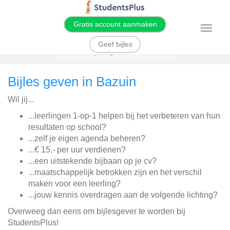
Gratis account aanmaken
T
o
g
Geef bijles
g
Home
Bijles geven
Bazuin
l
e
n
Bijles geven in Bazuin
a
v
i
Wil jij...
g
a
t
...leerlingen 1-op-1 helpen bij het verbeteren van hun
i
resultaten op school?
o
n
...zelf je eigen agenda beheren?
...€ 15,- per uur verdienen?
...een uitstekende bijbaan op je cv?
...maatschappelijk betrokken zijn en het verschil
maken voor een leerling?
...jouw kennis overdragen aan de volgende lichting?
Overweeg dan eens om bijlesgever te worden bij
StudentsPlus!