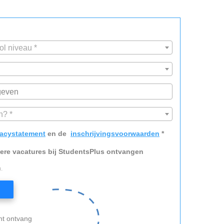
ol niveau *
n? *
vacystatement
en de
inschrijvingsvoorwaarden
*
dere vacatures bij StudentsPlus ontvangen
.
nt ontvang