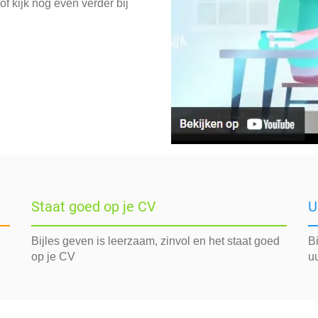
f kijk nog even verder bij
Staat goed op je CV
U
Bijles geven is leerzaam, zinvol en het staat goed
Bi
op je CV
uu