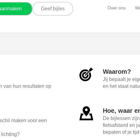
Over ons
Wa
 aanmaken
Geef bijles
Waarom?
Jij bepaalt je ei
en van hun resultaten op
en het staat natu
Hoe, waar e
De bijlessen zijn
erschil maken voor een
fietsafstand en j
bepalen of je tij
lichting?