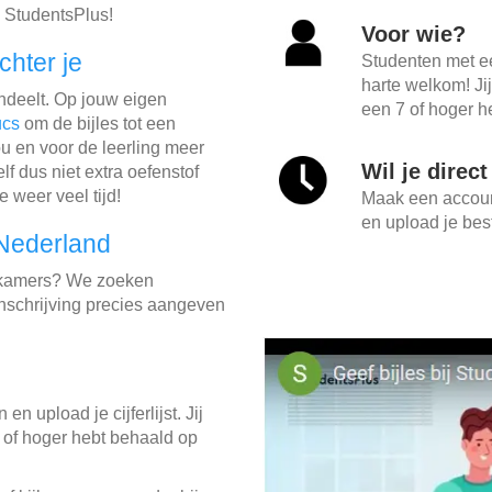
 StudentsPlus!
Voor wie?
chter je
Studenten met e
harte welkom! Ji
indeelt. Op jouw eigen
een 7 of hoger he
ucs
om de bijles tot een
u en voor de leerling meer
Wil je direc
lf dus niet extra oefenstof
e weer veel tijd!
Maak een account
en upload je best
 Nederland
p kamers? We zoeken
 inschrijving precies aangeven
in en upload je cijferlijst. Jij
 of hoger hebt behaald op