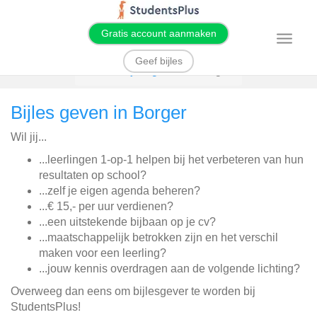
Gratis account aanmaken
T
o
g
Geef bijles
g
Home
Bijles geven
Borger
l
e
n
Bijles geven in Borger
a
v
i
Wil jij...
g
a
t
...leerlingen 1-op-1 helpen bij het verbeteren van hun
i
resultaten op school?
o
n
...zelf je eigen agenda beheren?
...€ 15,- per uur verdienen?
...een uitstekende bijbaan op je cv?
...maatschappelijk betrokken zijn en het verschil
maken voor een leerling?
...jouw kennis overdragen aan de volgende lichting?
Overweeg dan eens om bijlesgever te worden bij
StudentsPlus!