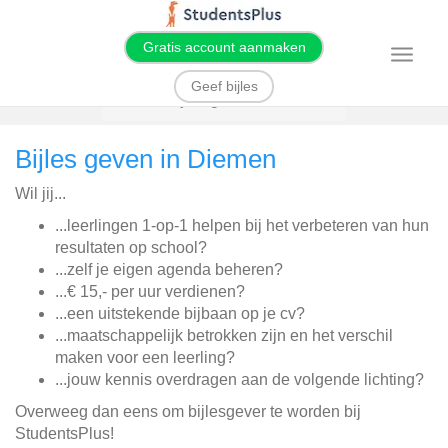
Gratis account aanmaken
T
o
g
Geef bijles
g
Home
Bijles geven
Diemen
l
e
n
Bijles geven in Diemen
a
v
i
Wil jij...
g
a
t
...leerlingen 1-op-1 helpen bij het verbeteren van hun
i
resultaten op school?
o
n
...zelf je eigen agenda beheren?
...€ 15,- per uur verdienen?
...een uitstekende bijbaan op je cv?
...maatschappelijk betrokken zijn en het verschil
maken voor een leerling?
...jouw kennis overdragen aan de volgende lichting?
Overweeg dan eens om bijlesgever te worden bij
StudentsPlus!