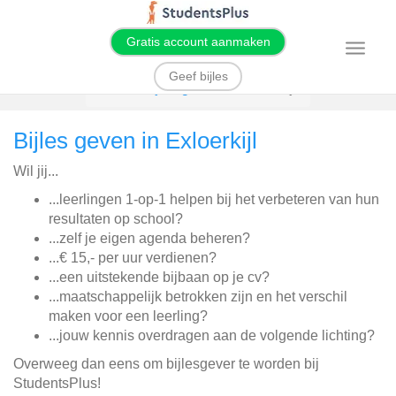
Gratis account aanmaken
T
o
g
Geef bijles
g
Home
Bijles geven
Exloerkijl
l
e
n
Bijles geven in Exloerkijl
a
v
i
Wil jij...
g
a
t
...leerlingen 1-op-1 helpen bij het verbeteren van hun
i
resultaten op school?
o
n
...zelf je eigen agenda beheren?
...€ 15,- per uur verdienen?
...een uitstekende bijbaan op je cv?
...maatschappelijk betrokken zijn en het verschil
maken voor een leerling?
...jouw kennis overdragen aan de volgende lichting?
Overweeg dan eens om bijlesgever te worden bij
StudentsPlus!