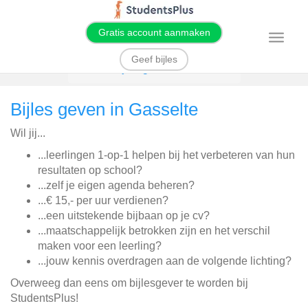
Gratis account aanmaken
T
o
g
Geef bijles
g
Home
Bijles geven
Gasselte
l
e
n
Bijles geven in Gasselte
a
v
i
Wil jij...
g
a
t
...leerlingen 1-op-1 helpen bij het verbeteren van hun
i
resultaten op school?
o
n
...zelf je eigen agenda beheren?
...€ 15,- per uur verdienen?
...een uitstekende bijbaan op je cv?
...maatschappelijk betrokken zijn en het verschil
maken voor een leerling?
...jouw kennis overdragen aan de volgende lichting?
Overweeg dan eens om bijlesgever te worden bij
StudentsPlus!