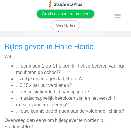
Gratis account aanmaken
T
o
g
Geef bijles
g
Home
Bijles geven
Halle Heide
l
e
n
Bijles geven in Halle Heide
a
v
i
Wil jij...
g
a
t
...leerlingen 1-op-1 helpen bij het verbeteren van hun
i
resultaten op school?
o
n
...zelf je eigen agenda beheren?
...€ 15,- per uur verdienen?
...een uitstekende bijbaan op je cv?
...maatschappelijk betrokken zijn en het verschil
maken voor een leerling?
...jouw kennis overdragen aan de volgende lichting?
Overweeg dan eens om bijlesgever te worden bij
StudentsPlus!