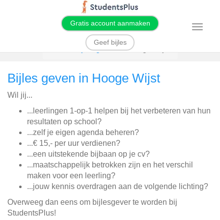
Gratis account aanmaken
T
o
g
Geef bijles
g
Home
Bijles geven
Hooge Wijst
l
e
n
Bijles geven in Hooge Wijst
a
v
i
Wil jij...
g
a
t
...leerlingen 1-op-1 helpen bij het verbeteren van hun
i
resultaten op school?
o
n
...zelf je eigen agenda beheren?
...€ 15,- per uur verdienen?
...een uitstekende bijbaan op je cv?
...maatschappelijk betrokken zijn en het verschil
maken voor een leerling?
...jouw kennis overdragen aan de volgende lichting?
Overweeg dan eens om bijlesgever te worden bij
StudentsPlus!