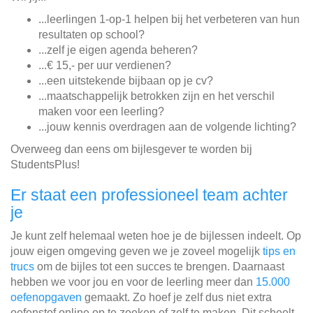
...leerlingen 1-op-1 helpen bij het verbeteren van hun
resultaten op school?
...zelf je eigen agenda beheren?
...€ 15,- per uur verdienen?
...een uitstekende bijbaan op je cv?
...maatschappelijk betrokken zijn en het verschil
maken voor een leerling?
...jouw kennis overdragen aan de volgende lichting?
Overweeg dan eens om bijlesgever te worden bij
StudentsPlus!
Er staat een professioneel team achter
je
Je kunt zelf helemaal weten hoe je de bijlessen indeelt. Op
jouw eigen omgeving geven we je zoveel mogelijk
tips en
trucs
om de bijles tot een succes te brengen. Daarnaast
hebben we voor jou en voor de leerling meer dan
15.000
oefenopgaven
gemaakt. Zo hoef je zelf dus niet extra
oefenstof online op te zoeken of zelf te maken. Dit scheelt