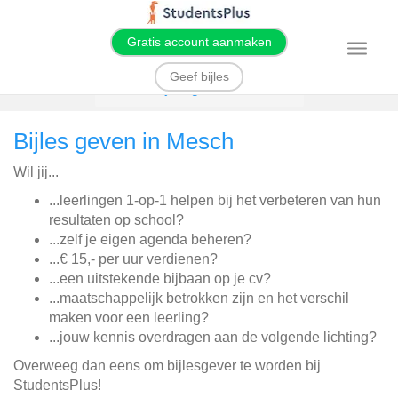
Gratis account aanmaken
T
o
g
Geef bijles
g
Home
Bijles geven
Mesch
l
e
n
Bijles geven in Mesch
a
v
i
Wil jij...
g
a
t
...leerlingen 1-op-1 helpen bij het verbeteren van hun
i
resultaten op school?
o
n
...zelf je eigen agenda beheren?
...€ 15,- per uur verdienen?
...een uitstekende bijbaan op je cv?
...maatschappelijk betrokken zijn en het verschil
maken voor een leerling?
...jouw kennis overdragen aan de volgende lichting?
Overweeg dan eens om bijlesgever te worden bij
StudentsPlus!