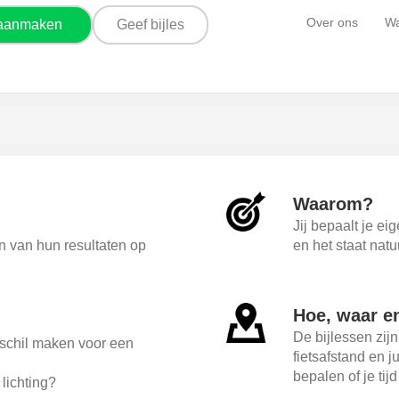
Over ons
Wa
 aanmaken
Geef bijles
Waarom?
Jij bepaalt je ei
en van hun resultaten op
en het staat natu
Hoe, waar e
De bijlessen zijn
erschil maken voor een
fietsafstand en j
bepalen of je tij
lichting?