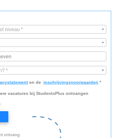
ol niveau *
n? *
vacystatement
en de
inschrijvingsvoorwaarden
*
dere vacatures bij StudentsPlus ontvangen
.
nt ontvang