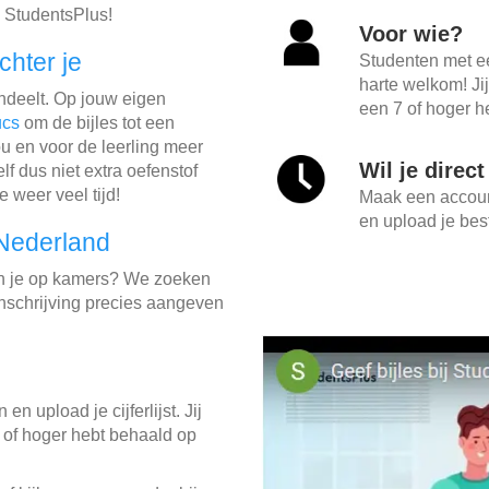
 StudentsPlus!
Voor wie?
chter je
Studenten met e
harte welkom! Ji
indeelt. Op jouw eigen
een 7 of hoger he
ucs
om de bijles tot een
u en voor de leerling meer
Wil je direc
lf dus niet extra oefenstof
e weer veel tijd!
Maak een account
en upload je best
 Nederland
on je op kamers? We zoeken
 inschrijving precies aangeven
in en upload je cijferlijst. Jij
 of hoger hebt behaald op