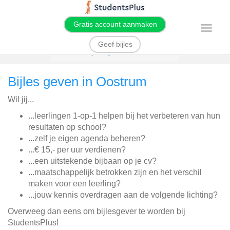
Gratis account aanmaken
T
o
g
Geef bijles
g
Home
Bijles geven
Oostrum
l
e
n
Bijles geven in Oostrum
a
v
i
Wil jij...
g
a
t
...leerlingen 1-op-1 helpen bij het verbeteren van hun
i
resultaten op school?
o
n
...zelf je eigen agenda beheren?
...€ 15,- per uur verdienen?
...een uitstekende bijbaan op je cv?
...maatschappelijk betrokken zijn en het verschil
maken voor een leerling?
...jouw kennis overdragen aan de volgende lichting?
Overweeg dan eens om bijlesgever te worden bij
StudentsPlus!