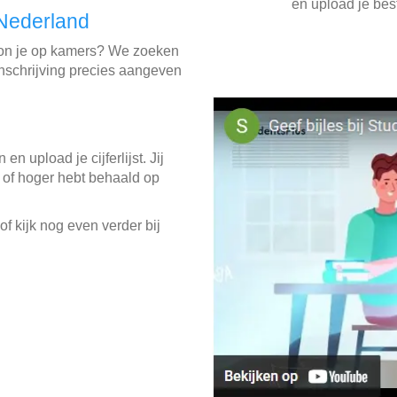
en upload je best
 Nederland
oon je op kamers? We zoeken
 inschrijving precies aangeven
in en upload je cijferlijst. Jij
 of hoger hebt behaald op
f kijk nog even verder bij