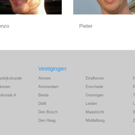
enzo
Pieter
Vestigingen
ardrijkskunde
Almere
Eindhoven
ekenen
Amsterdam
Enschede
wiskunde A
Breda
Groningen
T
Delft
Leiden
U
Den Bosch
Maastricht
Den Haag
Middelburg
Z