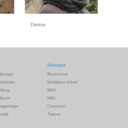
Denise
Niveaus
Nijmegen
Basisschool
Rotterdam
Middelbare school
ilburg
MBO
trecht
HBO
Wageningen
Cursussen
wolle
Toetsen