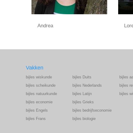
Andrea
Lor
Vakken
bijles wiskunde
bijles Duits
bijles a
bijles scheikunde
bijles Nederlands
bijles r
bijles natuurkunde
bijles Latijn
bijles 
bijles economie
bijles Grieks
bijles Engels
bijles bedrijfseconomie
bijles Frans
bijles biologie