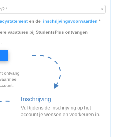
n? *
vacystatement
en de
inschrijvingsvoorwaarden
*
dere vacatures bij StudentsPlus ontvangen
.
nt ontvang
, waarmee
account.
Inschrijving
Vul tijdens de inschrijving op het
account je wensen en voorkeuren in.