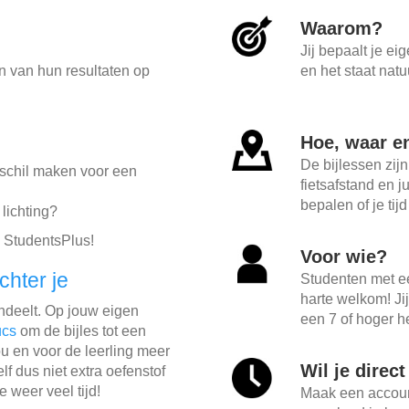
Waarom?
Jij bepaalt je ei
en van hun resultaten op
en het staat natu
Hoe, waar e
De bijlessen zijn
erschil maken voor een
fietsafstand en j
bepalen of je tij
lichting?
 StudentsPlus!
Voor wie?
chter je
Studenten met e
harte welkom! Ji
indeelt. Op jouw eigen
een 7 of hoger he
ucs
om de bijles tot een
u en voor de leerling meer
Wil je direc
lf dus niet extra oefenstof
e weer veel tijd!
Maak een account