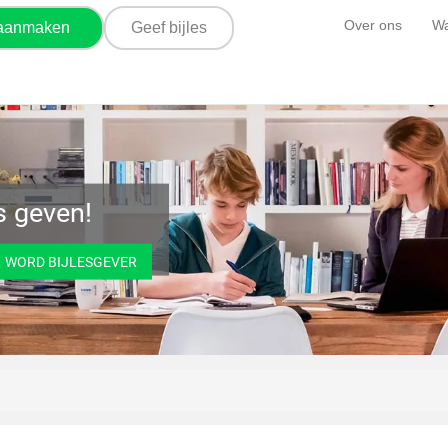
Over ons
Wa
 aanmaken
Geef bijles
es geven!
WORD BIJLESGEVER