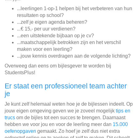
...leerlingen 1-op-1 helpen bij het verbeteren van hun
resultaten op school?
...zelf je eigen agenda beheren?
...€ 15,- per uur verdienen?
...een uitstekende bijbaan op je cv?
...maatschappelijk betrokken zijn en het verschil
maken voor een leerling?
...jouw kennis overdragen aan de volgende lichting?
Overweeg dan eens om bijlesgever te worden bij
StudentsPlus!
Er staat een professioneel team achter
je
Je kunt zelf helemaal weten hoe je de bijlessen indeelt. Op
jouw eigen omgeving geven we je zoveel mogelijk
tips en
trucs
om de bijles tot een succes te brengen. Daarnaast
hebben we voor jou en voor de leerling meer dan
15.000
oefenopgaven
gemaakt. Zo hoef je zelf dus niet extra
oefenstof online op te zoeken of zelf te maken. Dit scheelt