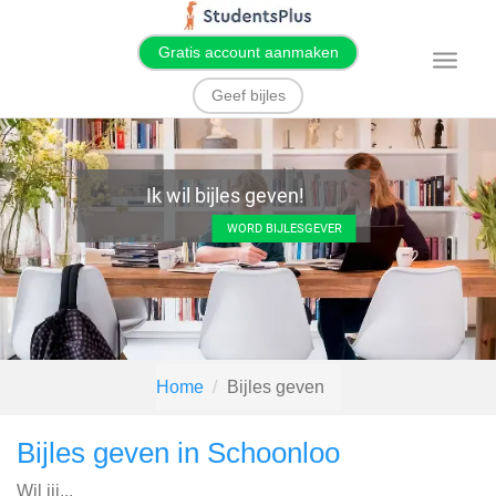
Gratis account aanmaken
T
o
g
Geef bijles
g
l
e
n
a
v
Ik wil bijles geven!
i
g
WORD BIJLESGEVER
a
t
i
o
n
Home
Bijles geven
Bijles geven in Schoonloo
Wil jij...