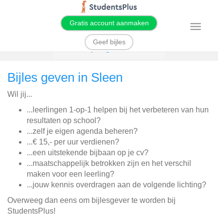
Gratis account aanmaken
T
o
g
Geef bijles
g
Home
Bijles geven
Sleen
l
e
n
Bijles geven in Sleen
a
v
i
Wil jij...
g
a
t
...leerlingen 1-op-1 helpen bij het verbeteren van hun
i
resultaten op school?
o
n
...zelf je eigen agenda beheren?
...€ 15,- per uur verdienen?
...een uitstekende bijbaan op je cv?
...maatschappelijk betrokken zijn en het verschil
maken voor een leerling?
...jouw kennis overdragen aan de volgende lichting?
Overweeg dan eens om bijlesgever te worden bij
StudentsPlus!