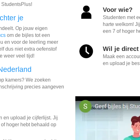
 StudentsPlus!
Voor wie?
chter je
Studenten met e
harte welkom! Ji
indeelt. Op jouw eigen
een 7 of hoger he
ucs
om de bijles tot een
u en voor de leerling meer
Wil je direc
lf dus niet extra oefenstof
e weer veel tijd!
Maak een account
en upload je best
 Nederland
e op kamers? We zoeken
 inschrijving precies aangeven
in en upload je cijferlijst. Jij
 of hoger hebt behaald op