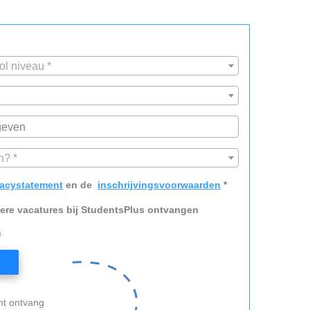
ol niveau *
n? *
vacystatement
en de
inschrijvingsvoorwaarden
*
dere vacatures bij StudentsPlus ontvangen
.
nt ontvang