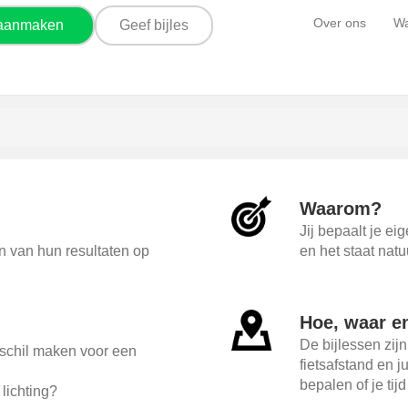
Over ons
Wa
 aanmaken
Geef bijles
Waarom?
Jij bepaalt je ei
en van hun resultaten op
en het staat natu
Hoe, waar e
De bijlessen zijn
erschil maken voor een
fietsafstand en j
bepalen of je tij
lichting?