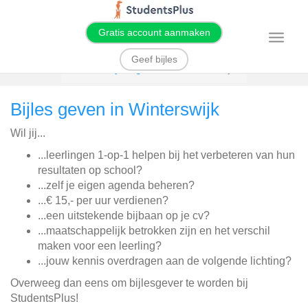
Gratis account aanmaken
T
o
g
Geef bijles
g
Home
Bijles geven
Winterswijk
l
e
n
Bijles geven in Winterswijk
a
v
i
Wil jij...
g
a
t
...leerlingen 1-op-1 helpen bij het verbeteren van hun
i
resultaten op school?
o
n
...zelf je eigen agenda beheren?
...€ 15,- per uur verdienen?
...een uitstekende bijbaan op je cv?
...maatschappelijk betrokken zijn en het verschil
maken voor een leerling?
...jouw kennis overdragen aan de volgende lichting?
Overweeg dan eens om bijlesgever te worden bij
StudentsPlus!