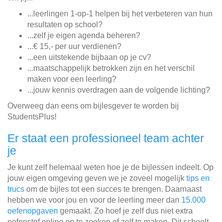
...leerlingen 1-op-1 helpen bij het verbeteren van hun
resultaten op school?
...zelf je eigen agenda beheren?
...€ 15,- per uur verdienen?
...een uitstekende bijbaan op je cv?
...maatschappelijk betrokken zijn en het verschil
maken voor een leerling?
...jouw kennis overdragen aan de volgende lichting?
Overweeg dan eens om bijlesgever te worden bij
StudentsPlus!
Er staat een professioneel team achter
je
Je kunt zelf helemaal weten hoe je de bijlessen indeelt. Op
jouw eigen omgeving geven we je zoveel mogelijk
tips en
trucs
om de bijles tot een succes te brengen. Daarnaast
hebben we voor jou en voor de leerling meer dan
15.000
oefenopgaven
gemaakt. Zo hoef je zelf dus niet extra
oefenstof online op te zoeken of zelf te maken. Dit scheelt