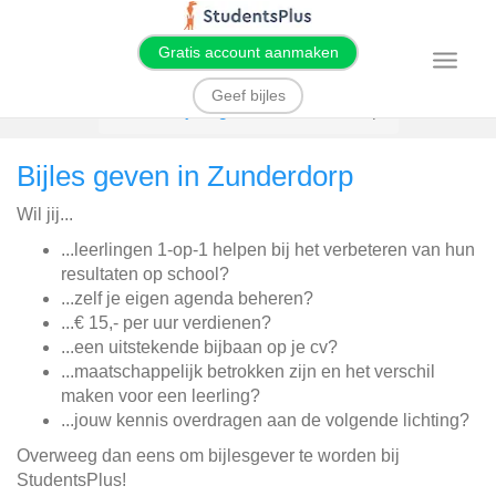
Gratis account aanmaken
T
o
g
Geef bijles
g
Home
Bijles geven
Zunderdorp
l
e
n
Bijles geven in Zunderdorp
a
v
i
Wil jij...
g
a
t
...leerlingen 1-op-1 helpen bij het verbeteren van hun
i
resultaten op school?
o
n
...zelf je eigen agenda beheren?
...€ 15,- per uur verdienen?
...een uitstekende bijbaan op je cv?
...maatschappelijk betrokken zijn en het verschil
maken voor een leerling?
...jouw kennis overdragen aan de volgende lichting?
Overweeg dan eens om bijlesgever te worden bij
StudentsPlus!