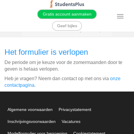
Gratis account aanmaken
T
o
g
Geef bijles
g
Home
Zomermaanden bijles verlopen
l
e
n
a
Het formulier is verlopen
v
i
g
De periode om je keuze voor de zomermaanden door te
a
t
geven is helaas verlopen.
i
o
Heb je vragen? Neem dan contact op met ons via
onze
n
contactpagina
.
Algemene voorwaarden
Privacystatement
Inschrijvingsvoorwaarden
Vacatures
Modelformulier voor herroeping
Cookiestatement