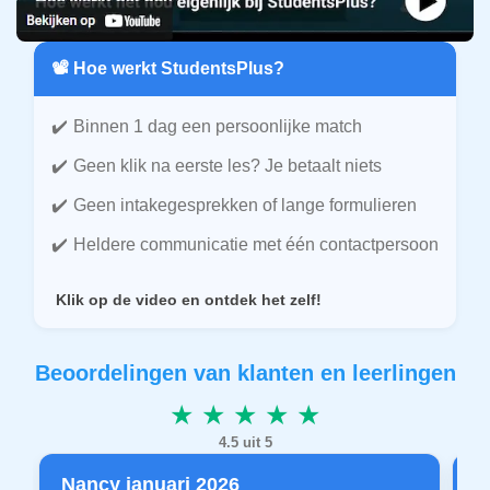
📽️ Hoe werkt StudentsPlus?
Binnen 1 dag een persoonlijke match
Geen klik na eerste les? Je betaalt niets
Geen intakegesprekken of lange formulieren
Heldere communicatie met één contactpersoon
Klik op de video en ontdek het zelf!
Beoordelingen van klanten en leerlingen
★ ★ ★ ★ ★
4.5 uit 5
Nancy januari 2026
P