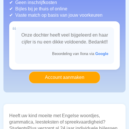
Geen inschrijfkosten
Bijles bij je thuis of online
Vaste match op basis van jouw voorkeuren
“
Onze dochter heeft veel bijgeleerd en haar
cijfer is nu een dikke voldoende. Bedankt!!
Beoordeling van Ilona via
Google
Account aanmaken
Heeft uw kind moeite met Engelse woordjes,
grammatica, leesteksten of spreekvaardigheid?
StudentsPlus verzorgt al 24 jaar individuele bijlessen