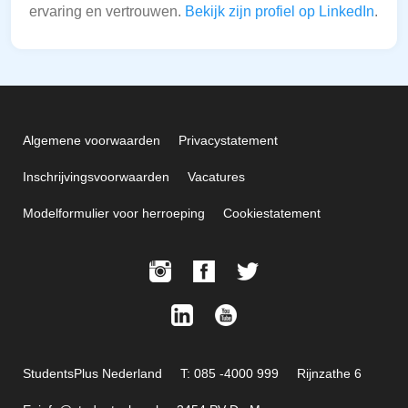
ervaring en vertrouwen.
Bekijk zijn profiel op LinkedIn
.
Algemene voorwaarden
Privacystatement
Inschrijvingsvoorwaarden
Vacatures
Modelformulier voor herroeping
Cookiestatement
StudentsPlus Nederland
T: 085 -4000 999
Rijnzathe 6