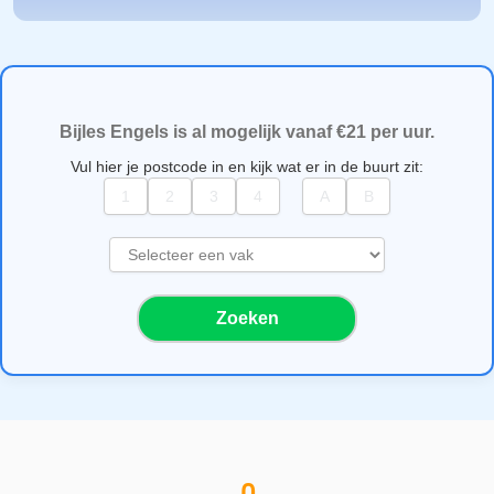
Bijles Engels is al mogelijk vanaf €21 per uur.
Vul hier je postcode in en kijk wat er in de buurt zit:
S
e
l
Zoeken
e
c
t
e
e
r
e
e