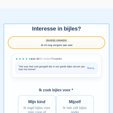
Interesse in bijles?
DUIDELIJKHEID
Je zit nog nergens aan vast
★ ★ ★ ★ ★
Trustpilot
4.5 / 5
931 reviews
“Het was heel snel geregeld dat er een goede bijles docent aan
“We zijn ze
Nancy
huis kon komen”
Bedankt voo
Ik zoek bijles voor *
Mijn kind
Mijzelf
Ik regel bijles voor
Ik heb zelf bijles
mijn zoon of
nodig