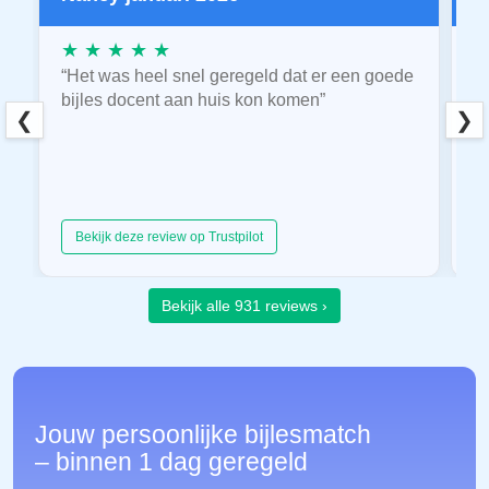
★ ★ ★ ★ ★
★
“Het was heel snel geregeld dat er een goede
“
bijles docent aan huis kon komen”
E
❮
❯
hu
Bekijk deze review op Trustpilot
Bekijk alle 931 reviews ›
Jouw persoonlijke bijlesmatch
– binnen 1 dag geregeld