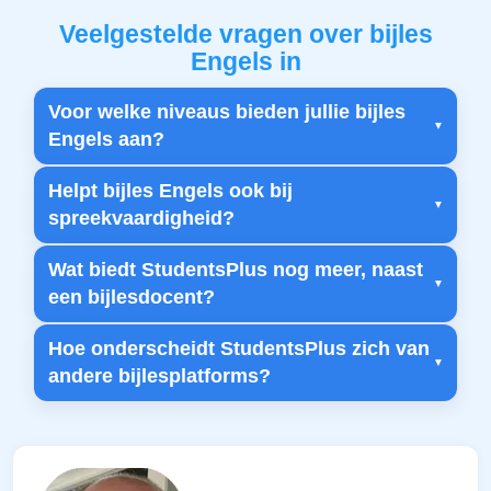
Veelgestelde vragen over bijles
Engels in
Voor welke niveaus bieden jullie bijles
Engels aan?
Helpt bijles Engels ook bij
spreekvaardigheid?
Wat biedt StudentsPlus nog meer, naast
een bijlesdocent?
Hoe onderscheidt StudentsPlus zich van
andere bijlesplatforms?