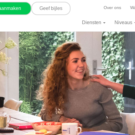
Over ons
Wa
 aanmaken
Geef bijles
Diensten
Niveaus