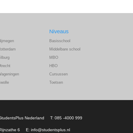
Niveaus
Nijmegen
Basisschool
Rotterdam
Middelbare school
ilburg
MBO
trecht
HBO
Wageningen
Cursussen
wolle
Toetsen
StudentsPlus Nederland
T: 085 -4000 999
Rijnzathe 6
E: info@studentsplus.nl