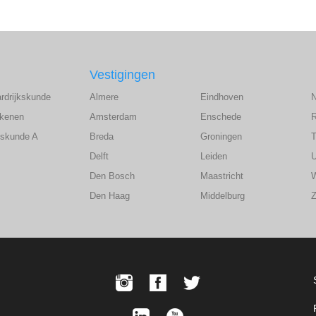
Vestigingen
ardrijkskunde
Almere
Eindhoven
ekenen
Amsterdam
Enschede
wiskunde A
Breda
Groningen
T
Delft
Leiden
U
Den Bosch
Maastricht
Den Haag
Middelburg
Z