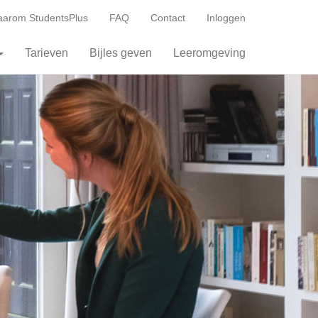
arom StudentsPlus
FAQ
Contact
Inloggen
Tarieven
Bijles geven
Leeromgeving