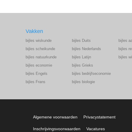
Vakken
bijles wiskunde
bijles Duits
bijles a
bijles scheikunde
bijles Nederlands
bijles r
bijles natuurkunde
bijles Latijn
bijles 
bijles economie
bijles Grieks
bijles Engels
bijles bedrijfseconomie
bijles Frans
bijles biologie
Algemene voorwaarden
Privacystatement
Inschrijvingsvoorwaarden
Vacatures