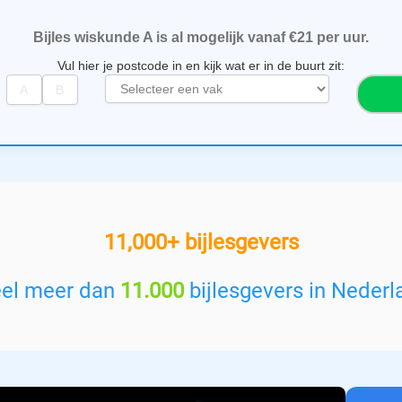
Bijles wiskunde A is al mogelijk vanaf €21 per uur.
Vul hier je postcode in en kijk wat er in de buurt zit:
S
e
l
e
c
t
e
e
11,000+ bijlesgevers
r
e
e
eel meer dan
11.000
bijlesgevers in Nederl
n
v
a
k
: