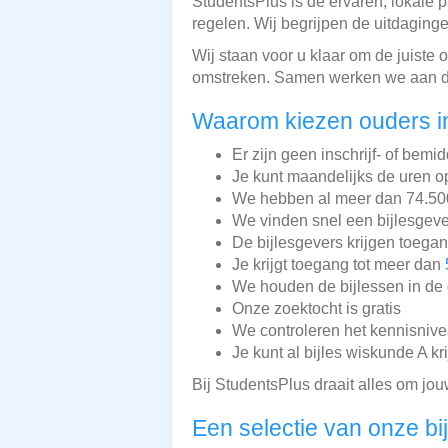
StudentsPlus is de ervaren, lokale p
regelen. Wij begrijpen de uitdaging
Wij staan voor u klaar om de juiste
omstreken. Samen werken we aan de
Waarom kiezen ouders i
Er zijn geen inschrijf- of bemi
Je kunt maandelijks de uren o
We hebben al meer dan 74.500 
We vinden snel een bijlesgeve
De bijlesgevers krijgen toega
Je krijgt toegang tot meer dan
We houden de bijlessen in de 
Onze zoektocht is gratis
We controleren het kennisnive
Je kunt al bijles wiskunde A kr
Bij StudentsPlus draait alles om jou
Een selectie van onze bi