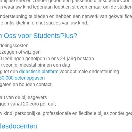
artij die snel en zonder gedoe een passende bijlesdocent voor h
en waar uw kind tegenaan loopt en streven ernaar om de studiere
 ondersteuning te bieden en hebben een netwerk van gekwalific
 ontwikkeling en het succes van uw kind.
n Oss voor StudentsPlus?
ddelingskosten
pzeggen of wijzigen
leerlingen geholpen in ons 24-jarig bestaan
r voor je, meestal binnen een dag
ng tot een
didactisch platform
voor optimale ondersteuning
50.000 oefenopgaven
gaten en houden contact;
au van de bijlesgevers
ijgen vanaf 20 euro per uur;
w kind: persoonlijke, professionele en flexibele bijles zonder ge
jlesdocenten