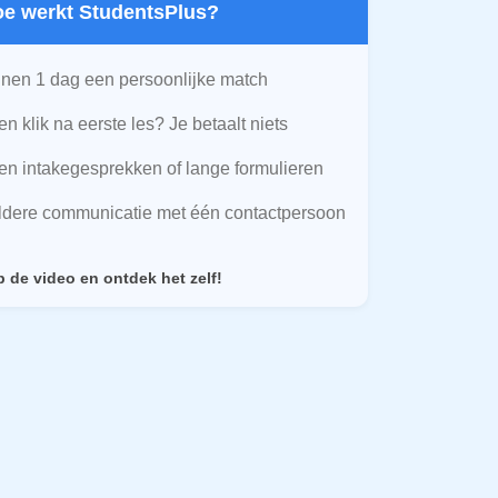
Hoe werkt StudentsPlus?
nen 1 dag een persoonlijke match
n klik na eerste les? Je betaalt niets
n intakegesprekken of lange formulieren
ldere communicatie met één contactpersoon
p de video en ontdek het zelf!