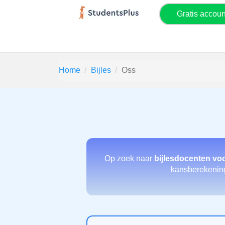
Gratis accou
Home
Bijles
Oss
Op zoek naar
bijlesdocenten vo
kansberekening 