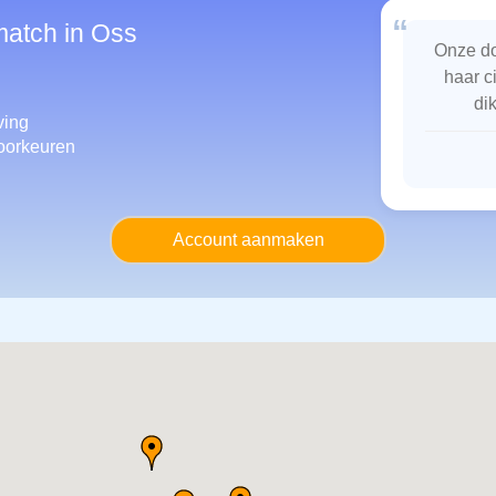
“
match in Oss
Onze do
haar c
di
ing
oorkeuren
Account aanmaken