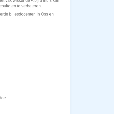
et vak wiskunde A bij u thuis kan
sultaten te verbeteren.
eerde bijlesdocenten in Oss en
doe.