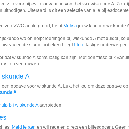
n zijn voor bijles in jouw buurt voor het vak wiskunde A. Zo krij
 uitnodigen. Uiteraard is dit een selectie van alle bijlesdocent
 en zijn VWO achtergrond, helpt
Melisa
jouw kind om wiskunde A 
jfskunde wo en helpt leerlingen bij wiskunde A met duidelijke u
-niveau en de studie onbekend, legt
Floor
lastige onderwerpen 
 dat wiskunde A soms lastig kan zijn. Met een frisse blik vanu
 rust en vertrouwen.
iskunde A
n een opgave voor wiskunde A. Lukt het jou om deze opgave op 
kunde A
hulp bij wiskunde A
aanbieden
les
ijles!
Meld je aan
en wij regelen direct een bijlesdocent. Geen