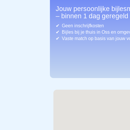
Jouw persoonlijke bijles
– binnen 1 dag geregeld
Geen inschrijfkosten
Bijles bij je thuis in Oss
en omgev
Vaste match op basis van jouw v