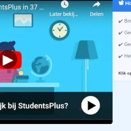
📽️ 
Bin
Gee
Gee
▶
He
Klik o