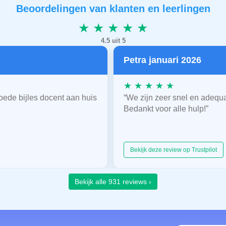
Beoordelingen van klanten en leerlingen
★ ★ ★ ★ ★
4.5 uit 5
Petra januari 2026
★ ★ ★ ★ ★
oede bijles docent aan huis
“We zijn zeer snel en adequ
Bedankt voor alle hulp!”
Bekijk deze review op Trustpilot
Bekijk alle 931 reviews ›