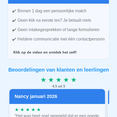
Binnen 1 dag een persoonlijke match
Geen klik na eerste les? Je betaalt niets
Geen intakegesprekken of lange formulieren
Heldere communicatie met één contactpersoon
Klik op de video en ontdek het zelf!
Beoordelingen van klanten en leerlingen
★ ★ ★ ★ ★
4.5 uit 5
Nancy januari 2026
P
★ ★ ★ ★ ★
★
“Het was heel snel geregeld dat er een goede
“