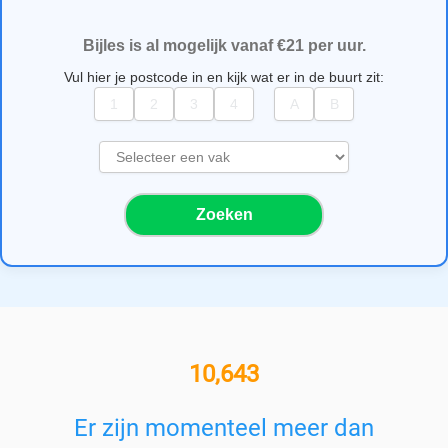
Bijles is al mogelijk vanaf €21 per uur.
Vul hier je postcode in en kijk wat er in de buurt zit:
S
e
l
Zoeken
e
c
t
e
e
r
e
11,000+ bijlesgevers
e
n
v
Er zijn momenteel meer dan
a