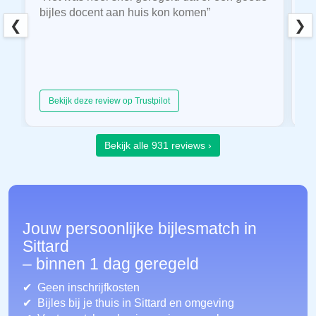
bijles docent aan huis kon komen”
E
❮
❯
hu
Bekijk deze review op Trustpilot
Bekijk alle 931 reviews ›
Jouw persoonlijke bijlesmatch in
Sittard
– binnen 1 dag geregeld
Geen inschrijfkosten
Bijles bij je thuis in Sittard
en omgeving