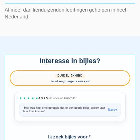
Al meer dan tienduizenden leerlingen geholpen in heel
Nederland.
Interesse in bijles?
DUIDELIJKHEID
Je zit nog nergens aan vast
★ ★ ★ ★ ★
Trustpilot
4.5 / 5
931 reviews
“Het was heel snel geregeld dat er een goede bijles docent aan
“We zijn ze
Nancy
huis kon komen”
Bedankt voo
Ik zoek bijles voor *