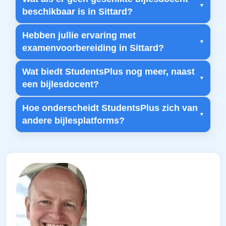
beschikbaar is in Sittard?
Hebben jullie ervaring met
examenvoorbereiding in Sittard?
Wat biedt StudentsPlus nog meer, naast
een bijlesdocent?
Hoe onderscheidt StudentsPlus zich van
andere bijlesplatforms?