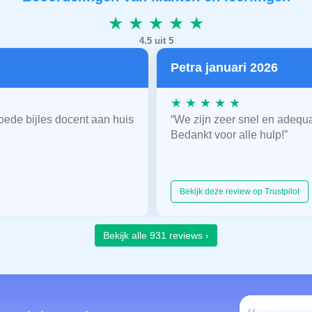
★ ★ ★ ★ ★
4.5 uit 5
Petra januari 2026
★ ★ ★ ★ ★
oede bijles docent aan huis
“We zijn zeer snel en adequ
Bedankt voor alle hulp!”
Bekijk deze review op Trustpilot
Bekijk alle 931 reviews ›