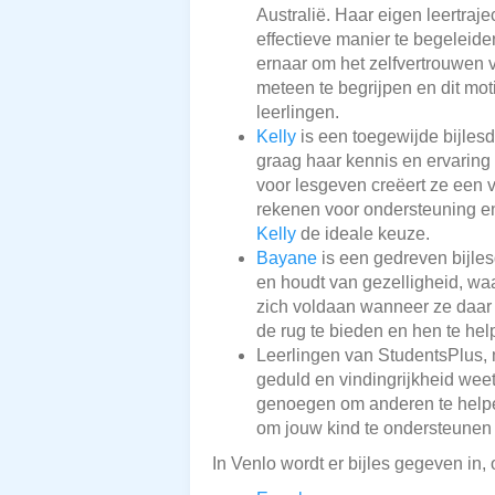
Australië. Haar eigen leertraj
effectieve manier te begeleide
ernaar om het zelfvertrouwen va
meteen te begrijpen en dit mot
leerlingen.
Kelly
is een toegewijde bijles
graag haar kennis en ervaring
voor lesgeven creëert ze een
rekenen voor ondersteuning en
Kelly
de ideale keuze.
Bayane
is een gedreven bijles
en houdt van gezelligheid, waa
zich voldaan wanneer ze daar e
de rug te bieden en hen te hel
Leerlingen van StudentsPlus,
geduld en vindingrijkheid wee
genoegen om anderen te helpen 
om jouw kind te ondersteunen e
In Venlo wordt er bijles gegeven in