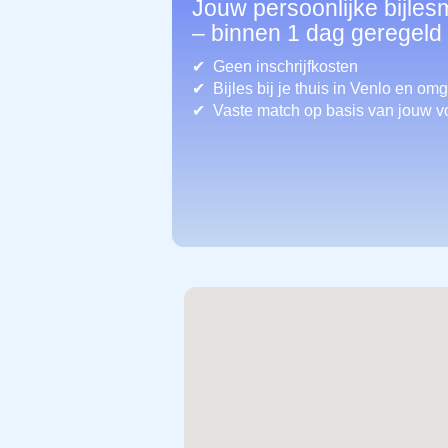
Jouw persoonlijke bijles
– binnen 1 dag geregeld
Geen inschrijfkosten
Bijles bij je thuis in Venlo
en omg
Vaste match op basis van jouw v