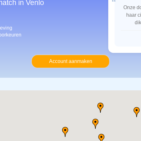
“
match in Venlo
Onze do
haar c
di
eving
oorkeuren
Account aanmaken