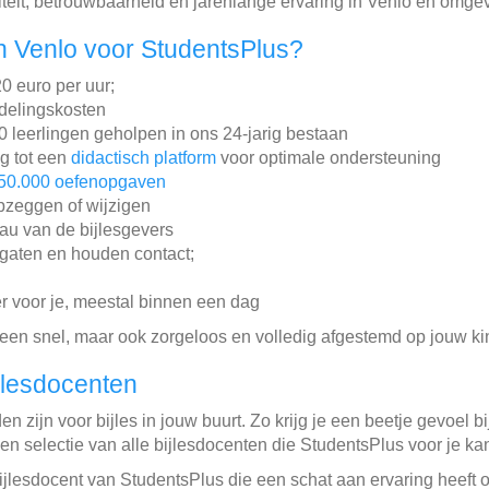
iteit, betrouwbaarheid en jarenlange ervaring in Venlo en omge
 Venlo voor StudentsPlus?
20 euro per uur;
ddelingskosten
leerlingen geholpen in ons 24-jarig bestaan
ng tot een
didactisch platform
voor optimale ondersteuning
50.000 oefenopgaven
pzeggen of wijzigen
au van de bijlesgevers
gaten en houden contact;
r voor je, meestal binnen een dag
lleen snel, maar ook zorgeloos en volledig afgestemd op jouw ki
jlesdocenten
 zijn voor bijles in jouw buurt. Zo krijg je een beetje gevoel b
een selectie van alle bijlesdocenten die StudentsPlus voor je k
bijlesdocent van StudentsPlus die een schat aan ervaring heeft o