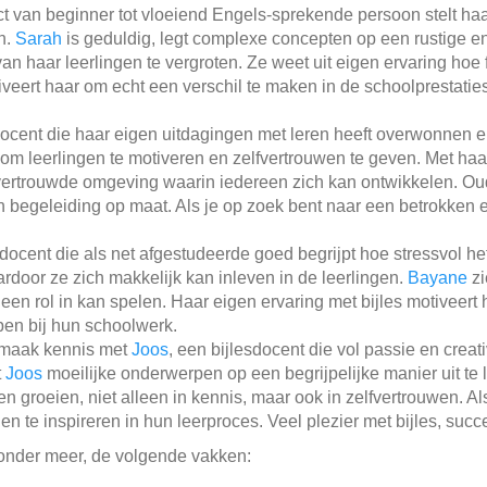
ect van beginner tot vloeiend Engels-sprekende persoon stelt haa
n.
Sarah
is geduldig, legt complexe concepten op een rustige en b
n haar leerlingen te vergroten. Ze weet uit eigen ervaring hoe f
iveert haar om echt een verschil te maken in de schoolprestatie
docent die haar eigen uitdagingen met leren heeft overwonnen e
 om leerlingen te motiveren en zelfvertrouwen te geven. Met ha
 vertrouwde omgeving waarin iedereen zich kan ontwikkelen. O
 begeleiding op maat. Als je op zoek bent naar een betrokken en
docent die als net afgestudeerde goed begrijpt hoe stressvol het
rdoor ze zich makkelijk kan inleven in de leerlingen.
Bayane
zi
en rol in kan spelen. Haar eigen ervaring met bijles motiveert 
pen bij hun schoolwerk.
 maak kennis met
Joos
, een bijlesdocent die vol passie en creati
t
Joos
moeilijke onderwerpen op een begrijpelijke manier uit te 
groeien, niet alleen in kennis, maar ook in zelfvertrouwen. Al
n te inspireren in hun leerproces. Veel plezier met bijles, suc
, onder meer, de volgende vakken: