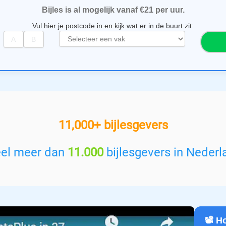
Bijles is al mogelijk vanaf €21 per uur.
Vul hier je postcode in en kijk wat er in de buurt zit:
S
e
l
e
c
t
e
e
11,000+ bijlesgevers
r
e
e
eel meer dan
11.000
bijlesgevers in Nederl
n
v
a
k
:
📽️ 