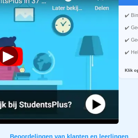
Bin
Gee
Gee
▶
He
Klik o
Beoordelingen van klanten en leerlingen