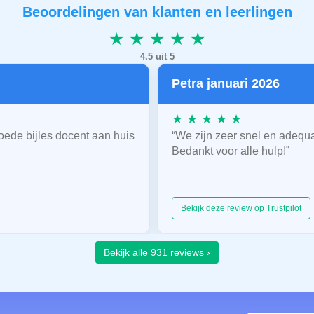
Beoordelingen van klanten en leerlingen
★ ★ ★ ★ ★
4.5 uit 5
Petra januari 2026
★ ★ ★ ★ ★
oede bijles docent aan huis
“We zijn zeer snel en adequ
Bedankt voor alle hulp!”
Bekijk deze review op Trustpilot
Bekijk alle 931 reviews ›