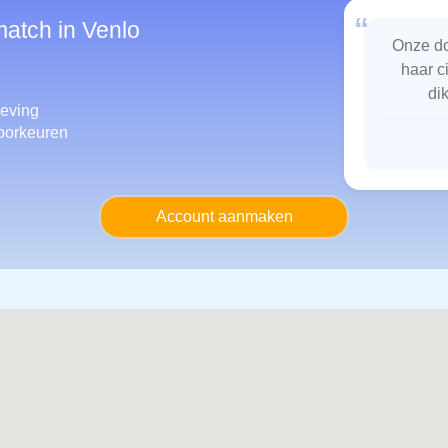
“
match in Venlo
Onze do
haar c
di
eving
oorkeuren
Account aanmaken