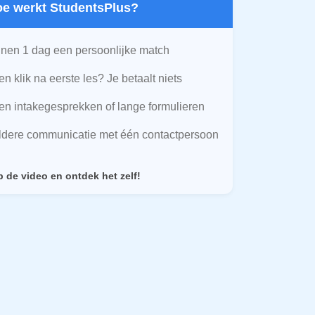
Hoe werkt StudentsPlus?
nen 1 dag een persoonlijke match
n klik na eerste les? Je betaalt niets
n intakegesprekken of lange formulieren
ldere communicatie met één contactpersoon
p de video en ontdek het zelf!