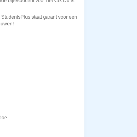
de bijlesdocent voor het vak Duits.
. StudentsPlus staat garant voor een
rouwen!
doe.