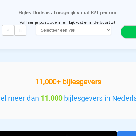
Bijles Duits is al mogelijk vanaf €21 per uur.
Vul hier je postcode in en kijk wat er in de buurt zit:
S
e
l
e
c
t
e
e
11,000+ bijlesgevers
r
e
e
eel meer dan
11.000
bijlesgevers in Nederl
n
v
a
k
: