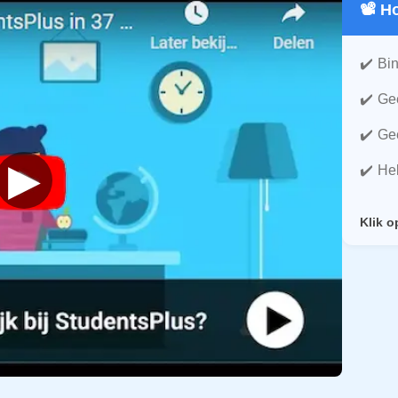
📽️ 
Bin
Gee
Gee
▶
He
Klik o