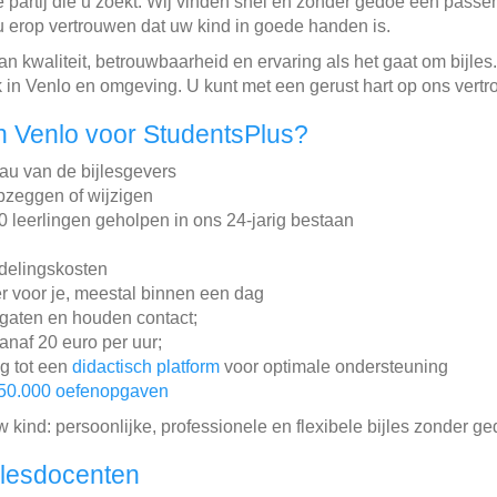
 partij die u zoekt. Wij vinden snel en zonder gedoe een passen
u erop vertrouwen dat uw kind in goede handen is.
an kwaliteit, betrouwbaarheid en ervaring als het gaat om bijles
 in Venlo en omgeving. U kunt met een gerust hart op ons vert
 Venlo voor StudentsPlus?
au van de bijlesgevers
pzeggen of wijzigen
leerlingen geholpen in ons 24-jarig bestaan
ddelingskosten
r voor je, meestal binnen een dag
gaten en houden contact;
vanaf 20 euro per uur;
ng tot een
didactisch platform
voor optimale ondersteuning
50.000 oefenopgaven
w kind: persoonlijke, professionele en flexibele bijles zonder ge
jlesdocenten