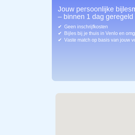
Jouw persoonlijke bijles
– binnen 1 dag geregeld
Geen inschrijfkosten
Bijles bij je thuis in Venlo
en omg
Vaste match op basis van jouw v