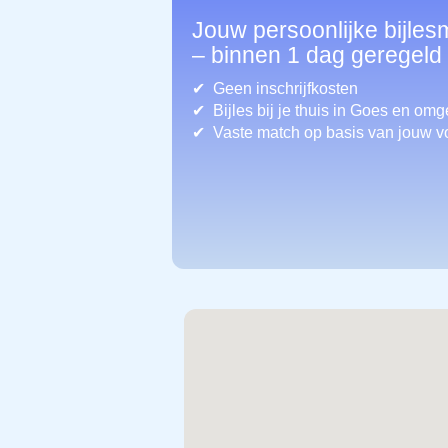
Jouw persoonlijke bijles
– binnen 1 dag geregeld
Geen inschrijfkosten
Bijles bij je thuis in Goes
en omg
Vaste match op basis van jouw v