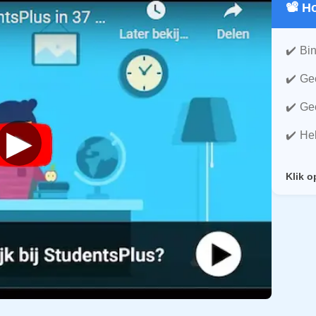
📽️ 
Bin
Gee
Gee
▶
He
Klik o