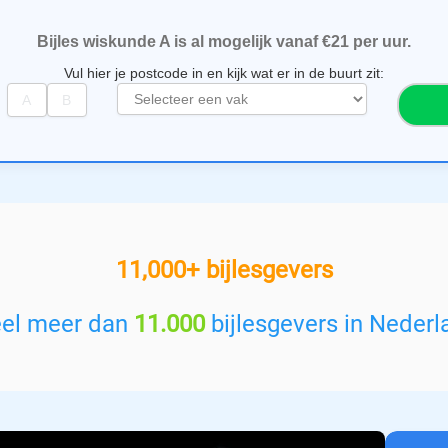
Bijles wiskunde A is al mogelijk vanaf €21 per uur.
Vul hier je postcode in en kijk wat er in de buurt zit:
S
e
l
e
c
t
e
e
11,000+ bijlesgevers
r
e
e
eel meer dan
11.000
bijlesgevers in Nederl
n
v
a
k
: