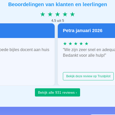
Beoordelingen van klanten en leerlingen
★ ★ ★ ★ ★
4.5 uit 5
Petra januari 2026
★ ★ ★ ★ ★
oede bijles docent aan huis
“We zijn zeer snel en adequ
Bedankt voor alle hulp!”
Bekijk deze review op Trustpilot
Bekijk alle 931 reviews ›