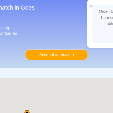
“
match in Goes
Onze do
haar c
di
eving
oorkeuren
Account aanmaken