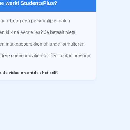
Hoe werkt StudentsPlus?
nen 1 dag een persoonlijke match
n klik na eerste les? Je betaalt niets
n intakegesprekken of lange formulieren
ldere communicatie met één contactpersoon
p de video en ontdek het zelf!