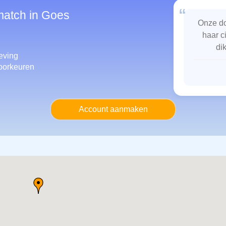
“
match in Goes
Onze do
haar c
di
eving
oorkeuren
Account aanmaken