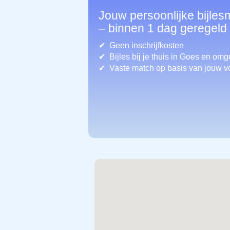
Jouw persoonlijke bijles
– binnen 1 dag geregeld
Geen inschrijfkosten
Bijles bij je thuis in Goes
en omg
Vaste match op basis van jouw v