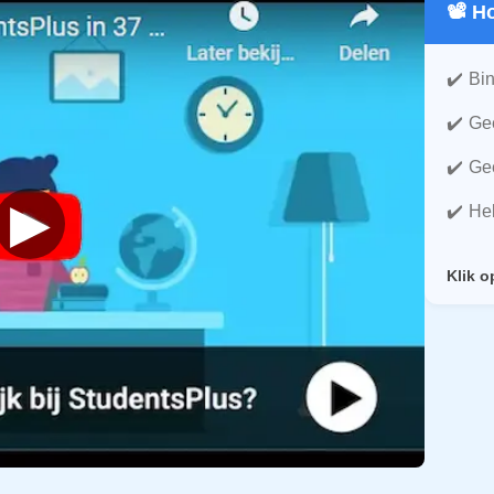
📽️ 
Bin
Gee
Gee
▶
He
Klik o