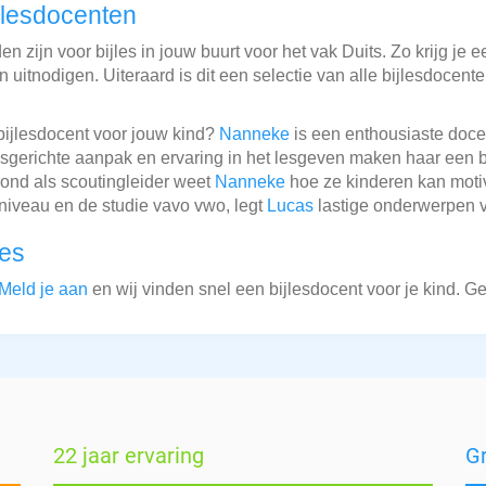
jlesdocenten
 zijn voor bijles in jouw buurt voor het vak Duits. Zo krijg je e
 uitnodigen. Uiteraard is dit een selectie van alle bijlesdocent
bijlesdocent voor jouw kind?
Nanneke
is een enthousiaste doce
sgerichte aanpak en ervaring in het lesgeven maken haar een 
rond als scoutingleider weet
Nanneke
hoe ze kinderen kan mot
niveau en de studie vavo vwo, legt
Lucas
lastige onderwerpen va
les
Meld je aan
en wij vinden snel een bijlesdocent voor je kind. G
22 jaar ervaring
G