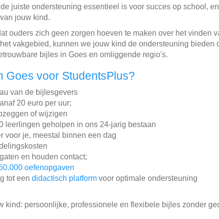
at de juiste ondersteuning essentieel is voor succes op school,
 van jouw kind.
dat ouders zich geen zorgen hoeven te maken over het vinden va
 het vakgebied, kunnen we jouw kind de ondersteuning bieden d
etrouwbare bijles in Goes en omliggende regio's.
n Goes voor StudentsPlus?
au van de bijlesgevers
vanaf 20 euro per uur;
pzeggen of wijzigen
leerlingen geholpen in ons 24-jarig bestaan
r voor je, meestal binnen een dag
ddelingskosten
gaten en houden contact;
50.000 oefenopgaven
ng tot een
didactisch platform
voor optimale ondersteuning
w kind: persoonlijke, professionele en flexibele bijles zonder ge