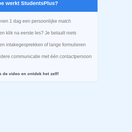
Hoe werkt StudentsPlus?
nen 1 dag een persoonlijke match
n klik na eerste les? Je betaalt niets
n intakegesprekken of lange formulieren
ldere communicatie met één contactpersoon
p de video en ontdek het zelf!