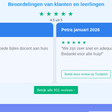
Beoordelingen van klanten en leerlingen
★ ★ ★ ★ ★
4.5 uit 5
Petra januari 2026
★ ★ ★ ★ ★
oede bijles docent aan huis
“We zijn zeer snel en adequ
Bedankt voor alle hulp!”
Bekijk deze review op Trustpilot
Bekijk alle 931 reviews ›