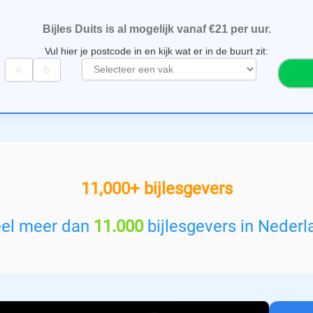
Bijles Duits is al mogelijk vanaf €21 per uur.
Vul hier je postcode in en kijk wat er in de buurt zit:
S
e
l
e
c
t
e
e
11,000+ bijlesgevers
r
e
e
eel meer dan
11.000
bijlesgevers in Nederl
n
v
a
k
: