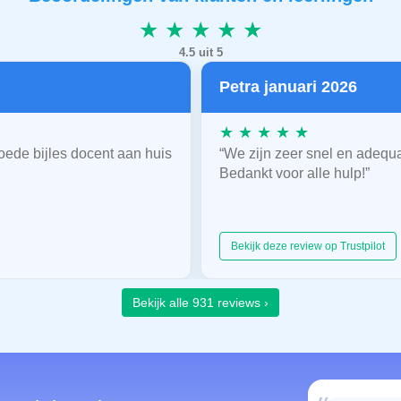
★ ★ ★ ★ ★
4.5 uit 5
Petra januari 2026
★ ★ ★ ★ ★
oede bijles docent aan huis
“We zijn zeer snel en adequ
Bedankt voor alle hulp!”
Bekijk deze review op Trustpilot
Bekijk alle 931 reviews ›