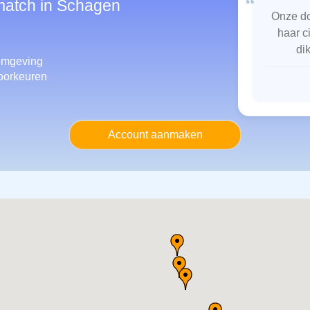
“
smatch in Schagen
Onze do
haar c
di
omgeving
oorkeuren
Account aanmaken