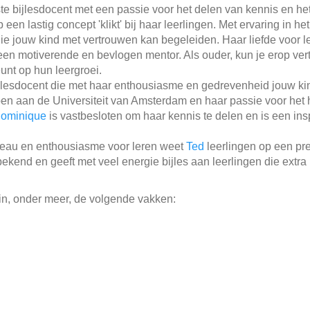
ste bijlesdocent met een passie voor het delen van kennis en h
een lastig concept 'klikt' bij haar leerlingen. Met ervaring in h
e jouw kind met vertrouwen kan begeleiden. Haar liefde voor le
 een motiverende en bevlogen mentor. Als ouder, kun je erop ve
unt op hun leergroei.
jlesdocent die met haar enthousiasme en gedrevenheid jouw ki
 aan de Universiteit van Amsterdam en haar passie voor het he
ominique
is vastbesloten om haar kennis te delen en is een ins
veau en enthousiasme voor leren weet
Ted
leerlingen op een pre
bekend en geeft met veel energie bijles aan leerlingen die extr
in, onder meer, de volgende vakken: