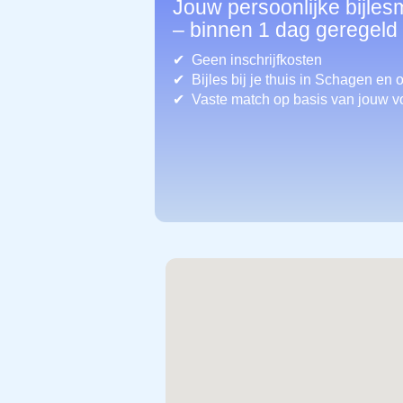
Jouw persoonlijke bijle
– binnen 1 dag geregeld
Geen inschrijfkosten
Bijles bij je thuis in Schagen
en 
Vaste match op basis van jouw v