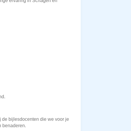
ange ervaring in Schagen en
nd.
ij de bijlesdocenten die we voor je
an benaderen.