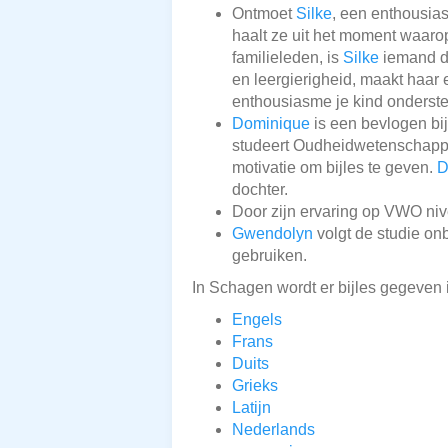
Ontmoet
Silke
, een enthousia
haalt ze uit het moment waarop 
familieleden, is
Silke
iemand di
en leergierigheid, maakt haar
enthousiasme je kind onderste
Dominique
is een bevlogen bi
studeert Oudheidwetenschappen
motivatie om bijles te geven.
D
dochter.
Door zijn ervaring op VWO ni
Gwendolyn
volgt de studie on
gebruiken.
In Schagen wordt er bijles gegeven 
Engels
Frans
Duits
Grieks
Latijn
Nederlands