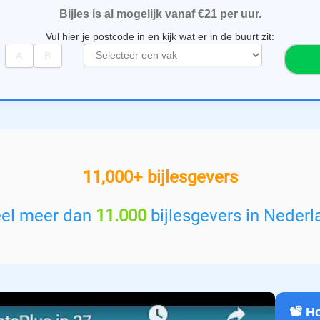
Bijles is al mogelijk vanaf €21 per uur.
Vul hier je postcode in en kijk wat er in de buurt zit:
S
e
l
e
c
t
e
e
11,000+ bijlesgevers
r
e
e
eel meer dan
11.000
bijlesgevers in Nederl
n
v
a
k
:
📽️ 