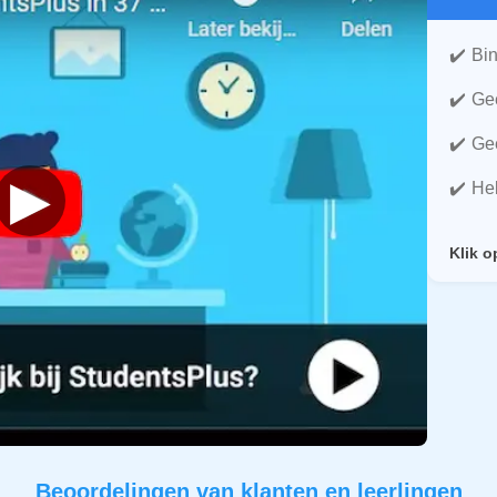
Bin
Gee
Gee
▶
He
Klik o
Beoordelingen van klanten en leerlingen