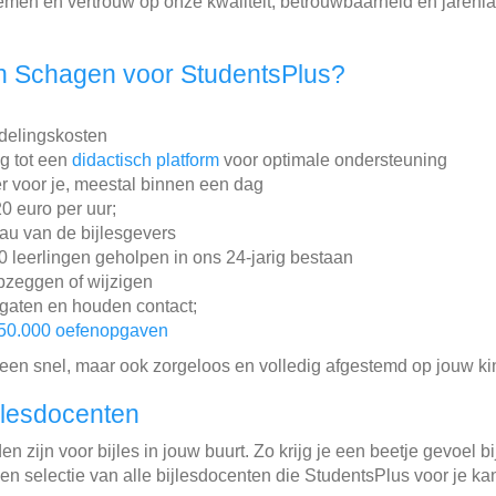
en en vertrouw op onze kwaliteit, betrouwbaarheid en jarenl
n Schagen voor StudentsPlus?
ddelingskosten
ng tot een
didactisch platform
voor optimale ondersteuning
r voor je, meestal binnen een dag
20 euro per uur;
au van de bijlesgevers
leerlingen geholpen in ons 24-jarig bestaan
pzeggen of wijzigen
gaten en houden contact;
50.000 oefenopgaven
lleen snel, maar ook zorgeloos en volledig afgestemd op jouw ki
jlesdocenten
 zijn voor bijles in jouw buurt. Zo krijg je een beetje gevoel b
een selectie van alle bijlesdocenten die StudentsPlus voor je k