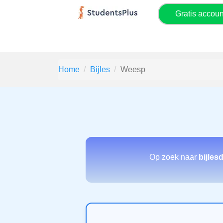
Gratis accou
Home
Bijles
Weesp
Op zoek naar
bijles