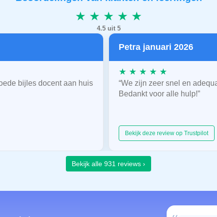
★ ★ ★ ★ ★
4.5 uit 5
Petra januari 2026
★ ★ ★ ★ ★
oede bijles docent aan huis
“We zijn zeer snel en adequ
Bedankt voor alle hulp!”
Bekijk deze review op Trustpilot
Bekijk alle 931 reviews ›