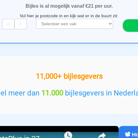
Bijles is al mogelijk vanaf €21 per uur.
Vul hier je postcode in en kijk wat er in de buurt zit:
S
e
l
e
c
t
e
e
11,000+ bijlesgevers
r
e
e
eel meer dan
11.000
bijlesgevers in Nederl
n
v
a
k
:
📽️ 