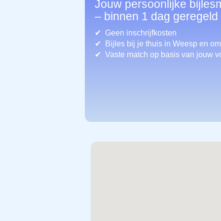
Jouw persoonlijke bijle
– binnen 1 dag geregeld
Geen inschrijfkosten
Bijles bij je thuis in Weesp
en om
Vaste match op basis van jouw v