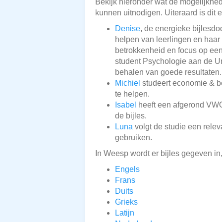
Bekijk hieronder wat de mogelijkheden
kunnen uitnodigen. Uiteraard is dit 
Denise
, de energieke bijlesdo
helpen van leerlingen en haar 
betrokkenheid en focus op ee
student Psychologie aan de Un
behalen van goede resultaten. 
Michiel
studeert economie & be
te helpen.
Isabel
heeft een afgerond VWO
de bijles.
Luna
volgt de studie een relev
gebruiken.
In Weesp wordt er bijles gegeven in
Engels
Frans
Duits
Grieks
Latijn