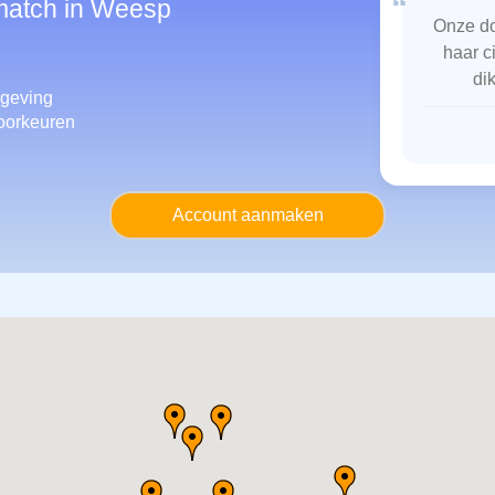
“
smatch in Weesp
Onze do
haar c
di
geving
oorkeuren
Account aanmaken