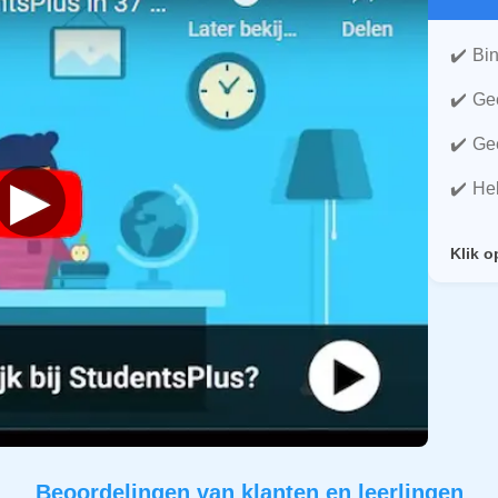
Bin
Gee
Gee
▶
He
Klik o
Beoordelingen van klanten en leerlingen