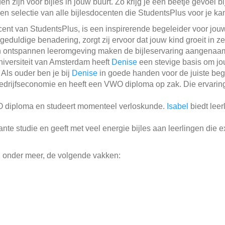
 zijn voor bijles in jouw buurt. Zo krijg je een beetje gevoel b
een selectie van alle bijlesdocenten die StudentsPlus voor je k
cent van StudentsPlus, is een inspirerende begeleider voor jouw
geduldige benadering, zorgt zij ervoor dat jouw kind groeit in z
n ontspannen leeromgeving maken de bijleservaring aangenaam e
iversiteit van Amsterdam heeft
Denise
een stevige basis om jou
Als ouder ben je bij
Denise
in goede handen voor de juiste beg
drijfseconomie en heeft een VWO diploma op zak. Die ervaring 
 diploma en studeert momenteel verloskunde.
Isabel
biedt leer
ante studie en geeft met veel energie bijles aan leerlingen die 
, onder meer, de volgende vakken: