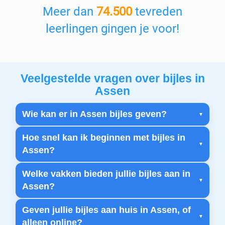
Meer dan
74.500
tevreden
leerlingen gingen je voor!
Veelgestelde vragen over bijles in
Assen
Wie kan er in Assen bijles geven?
Hoe snel kan ik beginnen met bijles in
Assen?
Welke vakken bieden jullie bijles aan in
Assen?
Geven jullie bijles aan huis in Assen, of
alleen online?