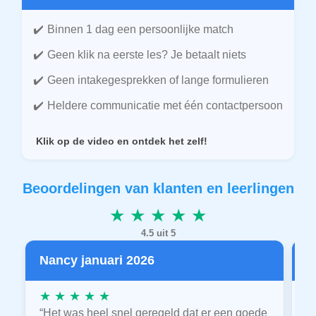
Binnen 1 dag een persoonlijke match
Geen klik na eerste les? Je betaalt niets
Geen intakegesprekken of lange formulieren
Heldere communicatie met één contactpersoon
Klik op de video en ontdek het zelf!
Beoordelingen van klanten en leerlingen
★ ★ ★ ★ ★
4.5 uit 5
Nancy januari 2026
P
★ ★ ★ ★ ★
★
“Het was heel snel geregeld dat er een goede
“