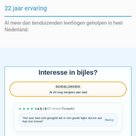
22 jaar ervaring
Al meer dan tienduizenden leerlingen geholpen in heel
Nederland.
Interesse in bijles?
DUIDELIJKHEID
Je zit nog nergens aan vast
★ ★ ★ ★ ★
Trustpilot
4.5 / 5
931 reviews
“Het was heel snel geregeld dat er een goede bijles docent aan
“We zijn ze
Nancy
huis kon komen”
Bedankt voo