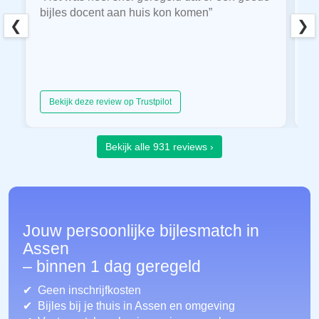
bijles docent aan huis kon komen”
E
❮
❯
hu
Bekijk deze review op Trustpilot
Bekijk alle 931 reviews ›
Jouw persoonlijke bijlesmatch in
Assen
– binnen 1 dag geregeld
Geen inschrijfkosten
Bijles bij je thuis in Assen
en omgeving