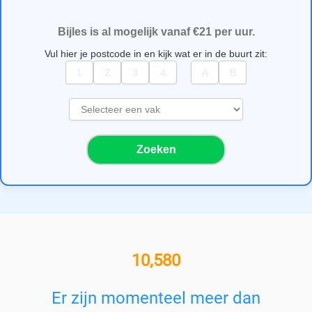
Bijles is al mogelijk vanaf €21 per uur.
Vul hier je postcode in en kijk wat er in de buurt zit:
S
e
l
Zoeken
e
c
t
e
e
r
e
11,000+ bijlesgevers
e
n
v
Er zijn momenteel meer dan
a