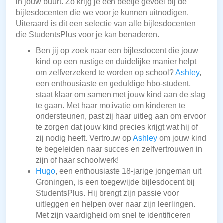
in jouw buurt. Zo krijg je een beetje gevoel bij de
bijlesdocenten die we voor je kunnen uitnodigen.
Uiteraard is dit een selectie van alle bijlesdocenten
die StudentsPlus voor je kan benaderen.
Ben jij op zoek naar een bijlesdocent die jouw
kind op een rustige en duidelijke manier helpt
om zelfverzekerd te worden op school?
Ashley
,
een enthousiaste en geduldige hbo-student,
staat klaar om samen met jouw kind aan de slag
te gaan. Met haar motivatie om kinderen te
ondersteunen, past zij haar uitleg aan om ervoor
te zorgen dat jouw kind precies krijgt wat hij of
zij nodig heeft. Vertrouw op
Ashley
om jouw kind
te begeleiden naar succes en zelfvertrouwen in
zijn of haar schoolwerk!
Hugo
, een enthousiaste 18-jarige jongeman uit
Groningen, is een toegewijde bijlesdocent bij
StudentsPlus. Hij brengt zijn passie voor
uitleggen en helpen over naar zijn leerlingen.
Met zijn vaardigheid om snel te identificeren