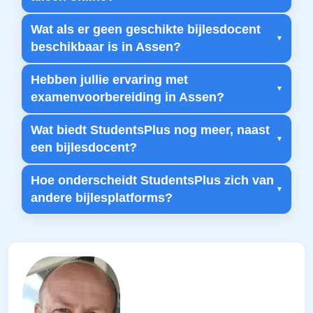
Wat als er geen geschikte bijlesdocent
beschikbaar is in Assen?
Hebben jullie ervaring met
examenvoorbereiding in Assen?
Wat biedt StudentsPlus nog meer, naast
een bijlesdocent?
Hoe onderscheidt StudentsPlus zich van
andere bijlesplatforms?