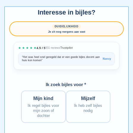
Interesse in bijles?
DUIDELIJKHEID
Je zit nog nergens aan vast
★ ★ ★ ★ ★
Trustpilot
4.5 / 5
931 reviews
“Het was heel snel geregeld dat er een goede bijles docent aan
“We zijn ze
Nancy
huis kon komen”
Bedankt voo
Ik zoek bijles voor *
Mijn kind
Mijzelf
Ik regel bijles voor
Ik heb zelf bijles
mijn zoon of
nodig
dochter