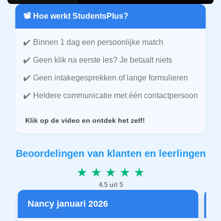
📽️ Hoe werkt StudentsPlus?
Binnen 1 dag een persoonlijke match
Geen klik na eerste les? Je betaalt niets
Geen intakegesprekken of lange formulieren
Heldere communicatie met één contactpersoon
Klik op de video en ontdek het zelf!
Beoordelingen van klanten en leerlingen
★ ★ ★ ★ ★
4.5 uit 5
Nancy januari 2026
P