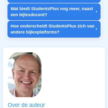
Wat biedt StudentsPlus nog meer, naast
een bijlesdocent?
Hoe onderscheidt StudentsPlus zich van
andere bijlesplatforms?
Over de auteur