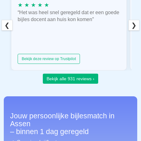
★ ★ ★ ★ ★
★
“Het was heel snel geregeld dat er een goede
“
bijles docent aan huis kon komen”
E
❮
❯
hu
Bekijk deze review op Trustpilot
Bekijk alle 931 reviews ›
Jouw persoonlijke bijlesmatch in
Assen
– binnen 1 dag geregeld