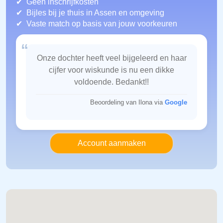
Geen inschrijfkosten
Bijles bij je thuis in Assen
en omgeving
Vaste match op basis van jouw voorkeuren
“
Onze dochter heeft veel bijgeleerd en haar
cijfer voor wiskunde is nu een dikke
voldoende. Bedankt!!
Beoordeling van Ilona via
Google
Account aanmaken