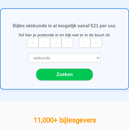
Bijles wiskunde is al mogelijk vanaf €21 per uur.
Vul hier je postcode in en kijk wat er in de buurt zit:
S
e
l
Zoeken
e
c
t
e
e
r
e
11,000+ bijlesgevers
e
n