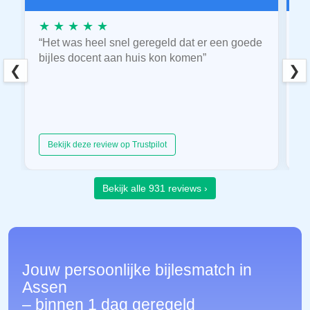
★ ★ ★ ★ ★
★
“Het was heel snel geregeld dat er een goede
“
bijles docent aan huis kon komen”
E
❮
❯
hu
Bekijk deze review op Trustpilot
Bekijk alle 931 reviews ›
Jouw persoonlijke bijlesmatch in
Assen
– binnen 1 dag geregeld