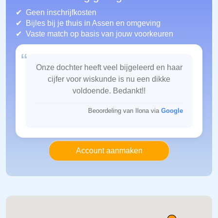
Geen inschrijfkosten
Bijles bij je thuis in Assen
en omgeving
Vaste match op basis van jouw voorkeuren
“
Onze dochter heeft veel bijgeleerd en haar
cijfer voor wiskunde is nu een dikke
voldoende. Bedankt!!
Beoordeling van Ilona via
Google
Account aanmaken