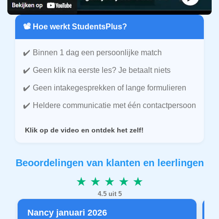
📽️ Hoe werkt StudentsPlus?
Binnen 1 dag een persoonlijke match
Geen klik na eerste les? Je betaalt niets
Geen intakegesprekken of lange formulieren
Heldere communicatie met één contactpersoon
Klik op de video en ontdek het zelf!
Beoordelingen van klanten en leerlingen
★ ★ ★ ★ ★
4.5 uit 5
Nancy januari 2026
P