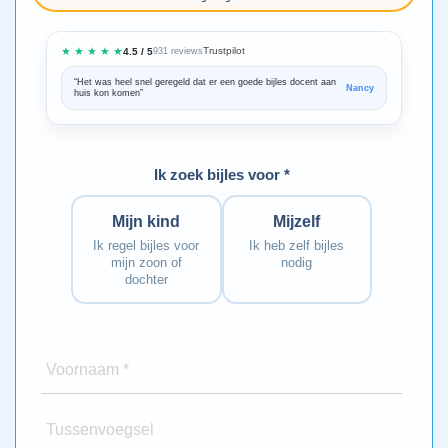
★ ★ ★ ★ ★
Trustpilot
4.5 / 5
931 reviews
“Het was heel snel geregeld dat er een goede bijles docent aan
“We zijn ze
Nancy
huis kon komen”
Bedankt voo
Ik zoek bijles voor *
Mijn kind
Mijzelf
Ik regel bijles voor
Ik heb zelf bijles
mijn zoon of
nodig
dochter
Voornaam *
Tussenvoegsel