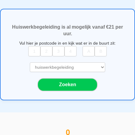
Huiswerkbegeleiding is al mogelijk vanaf €21 per
uur.
Vul hier je postcode in en kijk wat er in de buurt zit:
S
e
l
Zoeken
e
c
t
e
e
r
e
0
e