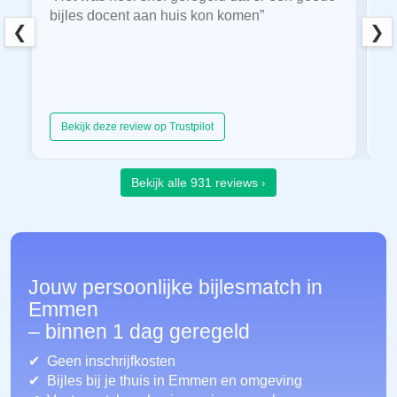
bijles docent aan huis kon komen”
E
❮
❯
hu
Bekijk deze review op Trustpilot
Bekijk alle 931 reviews ›
Jouw persoonlijke bijlesmatch in
Emmen
– binnen 1 dag geregeld
Geen inschrijfkosten
Bijles bij je thuis in Emmen
en omgeving