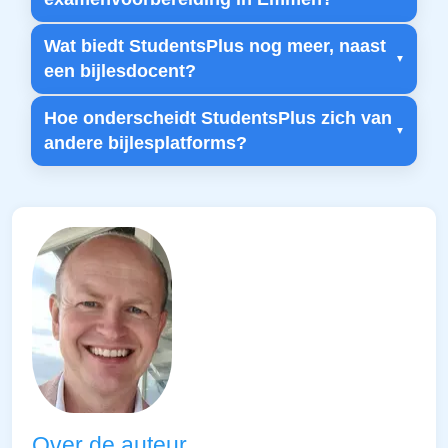
Wat biedt StudentsPlus nog meer, naast
een bijlesdocent?
Hoe onderscheidt StudentsPlus zich van
andere bijlesplatforms?
Over de auteur