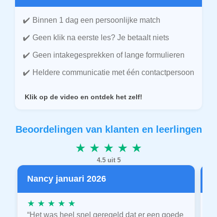
Binnen 1 dag een persoonlijke match
Geen klik na eerste les? Je betaalt niets
Geen intakegesprekken of lange formulieren
Heldere communicatie met één contactpersoon
Klik op de video en ontdek het zelf!
Beoordelingen van klanten en leerlingen
★ ★ ★ ★ ★
4.5 uit 5
Nancy januari 2026
P
★ ★ ★ ★ ★
★
“Het was heel snel geregeld dat er een goede
“