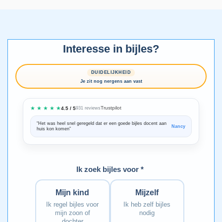
Interesse in bijles?
DUIDELIJKHEID
Je zit nog nergens aan vast
★ ★ ★ ★ ★
Trustpilot
4.5 / 5
931 reviews
“Het was heel snel geregeld dat er een goede bijles docent aan
“We zijn ze
Nancy
huis kon komen”
Bedankt voo
Ik zoek bijles voor *
Mijn kind
Mijzelf
Ik regel bijles voor
Ik heb zelf bijles
mijn zoon of
nodig
dochter