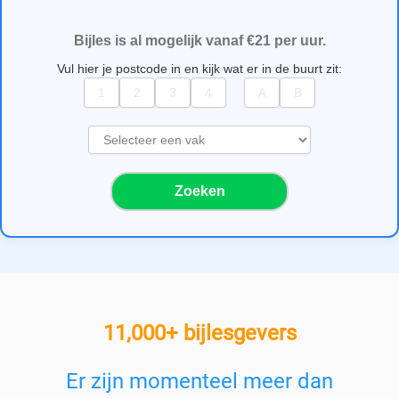
Bijles is al mogelijk vanaf €21 per uur.
Vul hier je postcode in en kijk wat er in de buurt zit:
S
e
l
Zoeken
e
c
t
e
e
r
e
11,000+ bijlesgevers
e
n
v
Er zijn momenteel meer dan
a