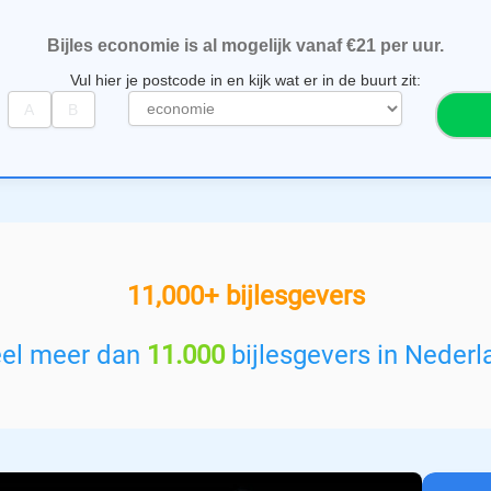
Bijles economie is al mogelijk vanaf €21 per uur.
Vul hier je postcode in en kijk wat er in de buurt zit:
S
e
l
e
c
t
e
e
11,000+ bijlesgevers
r
e
e
eel meer dan
11.000
bijlesgevers in Nederl
n
v
a
k
: