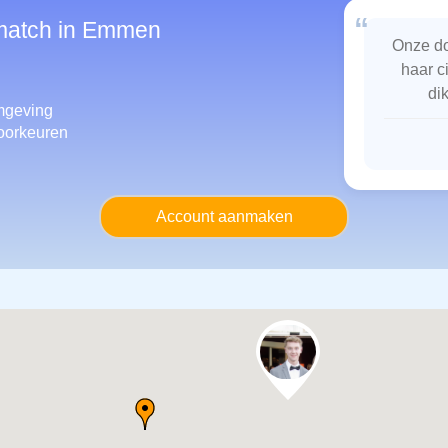
“
smatch in Emmen
Onze do
haar c
di
mgeving
oorkeuren
Account aanmaken