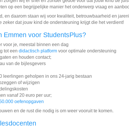
n zorgen wij er snel en zonder gedoe voor dat jouw kind de juist
ten op een begrijpelijke manier het onderwerp vraag en aanbod 
ind, en daarom staan wij voor kwaliteit, betrouwbaarheid en jar
zeker dat jouw kind de ondersteuning krijgt die het verdient!
n Emmen voor StudentsPlus?
r voor je, meestal binnen een dag
ng tot een
didactisch platform
voor optimale ondersteuning
gaten en houden contact;
au van de bijlesgevers
leerlingen geholpen in ons 24-jarig bestaan
pzeggen of wijzigen
ddelingskosten
gen vanaf 20 euro per uur;
50.000 oefenopgaven
rouwen en de rust die nodig is om weer vooruit te komen.
jlesdocenten