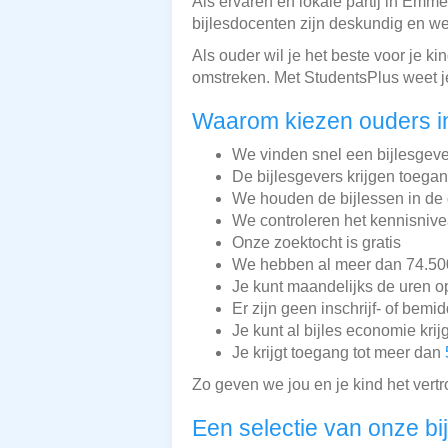
Als ervaren en lokale partij in Emme
bijlesdocenten zijn deskundig en we
Als ouder wil je het beste voor je k
omstreken. Met StudentsPlus weet je 
Waarom kiezen ouders i
We vinden snel een bijlesgeve
De bijlesgevers krijgen toega
We houden de bijlessen in de 
We controleren het kennisnive
Onze zoektocht is gratis
We hebben al meer dan 74.500 
Je kunt maandelijks de uren o
Er zijn geen inschrijf- of bemi
Je kunt al bijles economie krij
Je krijgt toegang tot meer dan
Zo geven we jou en je kind het vert
Een selectie van onze bi