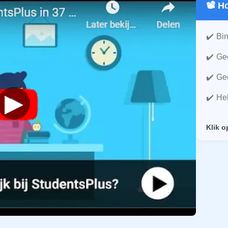
📽️ 
Bin
Gee
Gee
▶
He
Klik o