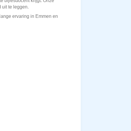
e bijlesdocent krijgt. Onze
uit te leggen.
enlange ervaring in Emmen en