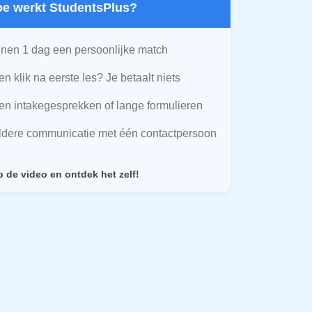
Hoe werkt StudentsPlus?
nen 1 dag een persoonlijke match
n klik na eerste les? Je betaalt niets
n intakegesprekken of lange formulieren
ldere communicatie met één contactpersoon
p de video en ontdek het zelf!