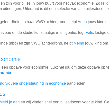
n zijn voor bijles in jouw buurt voor het vak economie. Zo krijg
 uitnodigen. Uiteraard is dit een selectie van alle bijlesdocent
sgeleerdheid en haar VWO achtergrond, helpt
Anna
jouw kind om
iveau en de studie kunstmatige intelligentie, legt
Felix
lastige 
unde (hbo) en zijn VWO achtergrond, helpt
Meind
jouw kind om 
economie
n een opgave voor economie. Lukt het jou om deze opgave op t
onomie
individuele ondersteuning in economie
aanbieden
les
Meld je aan
en wij vinden snel een bijlesdocent voor je kind. G