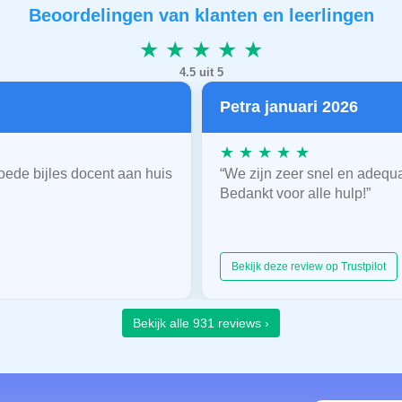
Beoordelingen van klanten en leerlingen
★ ★ ★ ★ ★
4.5 uit 5
Petra januari 2026
★ ★ ★ ★ ★
oede bijles docent aan huis
“We zijn zeer snel en adequ
Bedankt voor alle hulp!”
Bekijk deze review op Trustpilot
Bekijk alle 931 reviews ›