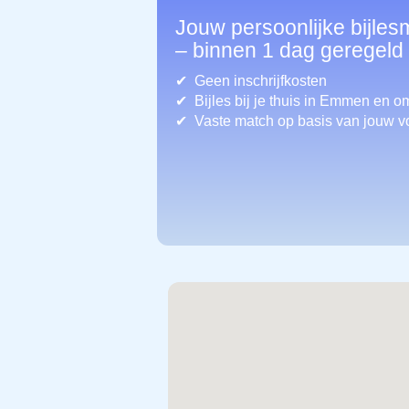
Jouw persoonlijke bijle
– binnen 1 dag geregeld
Geen inschrijfkosten
Bijles bij je thuis in Emmen
en o
Vaste match op basis van jouw v