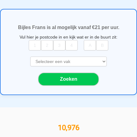
Bijles Frans is al mogelijk vanaf €21 per uur.
Vul hier je postcode in en kijk wat er in de buurt zit:
S
e
l
Zoeken
e
c
t
e
e
r
e
11,000+ bijlesgevers
e
n