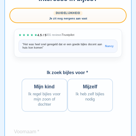
DUIDELIJKHEID
Je zit nog nergens aan vast
★ ★ ★ ★ ★
Trustpilot
4.5 / 5
931 reviews
“Het was heel snel geregeld dat er een goede bijles docent aan
“We zijn ze
Nancy
huis kon komen”
Bedankt voo
Ik zoek bijles voor *
Mijn kind
Mijzelf
Ik regel bijles voor
Ik heb zelf bijles
mijn zoon of
nodig
dochter
Voornaam *