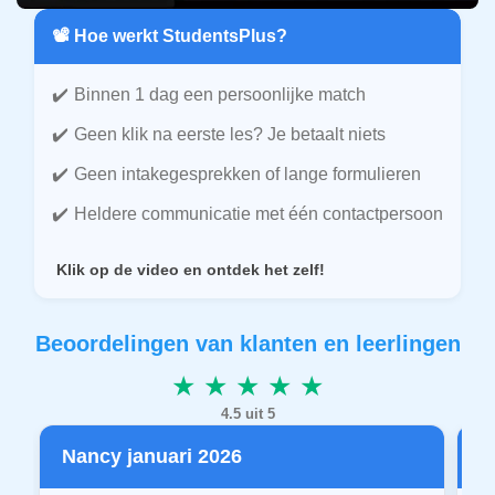
📽️ Hoe werkt StudentsPlus?
Binnen 1 dag een persoonlijke match
Geen klik na eerste les? Je betaalt niets
Geen intakegesprekken of lange formulieren
Heldere communicatie met één contactpersoon
Klik op de video en ontdek het zelf!
Beoordelingen van klanten en leerlingen
★ ★ ★ ★ ★
4.5 uit 5
Nancy januari 2026
P