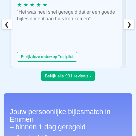
★ ★ ★ ★ ★
★
“Het was heel snel geregeld dat er een goede
“
bijles docent aan huis kon komen”
E
❮
❯
hu
Bekijk deze review op Trustpilot
Bekijk alle 931 reviews ›
Jouw persoonlijke bijlesmatch in
Emmen
– binnen 1 dag geregeld