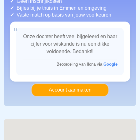
Geen inschrijfkosten
Bijles bij je thuis in Emmen
en omgeving
Vaste match op basis van jouw voorkeuren
“
Onze dochter heeft veel bijgeleerd en haar
cijfer voor wiskunde is nu een dikke
voldoende. Bedankt!!
Beoordeling van Ilona via
Google
Account aanmaken