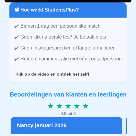
📽️ Hoe werkt StudentsPlus?
Binnen 1 dag een persoonlijke match
Geen klik na eerste les? Je betaalt niets
Geen intakegesprekken of lange formulieren
Heldere communicatie met één contactpersoon
Klik op de video en ontdek het zelf!
Beoordelingen van klanten en leerlingen
★ ★ ★ ★ ★
4.5 uit 5
Nancy januari 2026
P