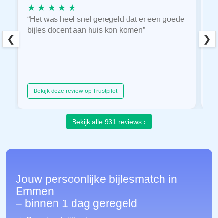
★ ★ ★ ★ ★
★
“Het was heel snel geregeld dat er een goede
“
bijles docent aan huis kon komen”
E
❮
❯
hu
Bekijk deze review op Trustpilot
Bekijk alle 931 reviews ›
Jouw persoonlijke bijlesmatch in
Emmen
– binnen 1 dag geregeld