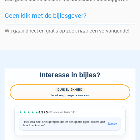
Geen klik met de bijlesgever?
Wij gaan direct en gratis op zoek naar een vervangende!
Interesse in bijles?
DUIDELIJKHEID
Je zit nog nergens aan vast
★ ★ ★ ★ ★
Trustpilot
4.5 / 5
931 reviews
“Het was heel snel geregeld dat er een goede bijles docent aan
“We zijn ze
Nancy
huis kon komen”
Bedankt voo