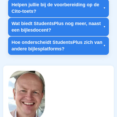
Helpen jullie bij de voorbereiding op de
Cito-toets?
Wat biedt StudentsPlus nog meer, naast
een bijlesdocent?
Hoe onderscheidt StudentsPlus zich van
andere bijlesplatforms?