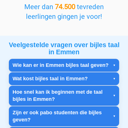
Meer dan
74.500
tevreden
leerlingen gingen je voor!
Veelgestelde vragen over bijles taal
in Emmen
Wie kan er in Emmen bijles taal geven?
Wat kost bijles taal in Emmen?
Hoe snel kan ik beginnen met de taal
bijles in Emmen?
Zijn er ook pabo studenten die bijles
geven?