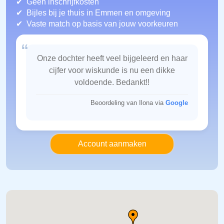
Geen inschrijfkosten
Bijles bij je thuis in Emmen
en omgeving
Vaste match op basis van jouw voorkeuren
“
Onze dochter heeft veel bijgeleerd en haar
cijfer voor wiskunde is nu een dikke
voldoende. Bedankt!!
Beoordeling van Ilona via
Google
Account aanmaken