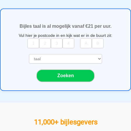
Bijles taal is al mogelijk vanaf €21 per uur.
Vul hier je postcode in en kijk wat er in de buurt zit:
S
e
l
Zoeken
e
c
t
e
e
r
e
11,000+ bijlesgevers
e
n