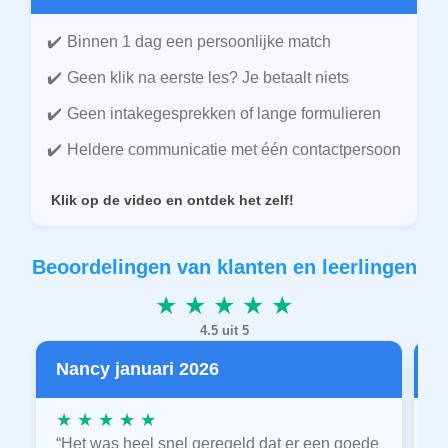
Binnen 1 dag een persoonlijke match
Geen klik na eerste les? Je betaalt niets
Geen intakegesprekken of lange formulieren
Heldere communicatie met één contactpersoon
Klik op de video en ontdek het zelf!
Beoordelingen van klanten en leerlingen
★ ★ ★ ★ ★
4.5 uit 5
Nancy januari 2026
P
★ ★ ★ ★ ★
★
“Het was heel snel geregeld dat er een goede
“