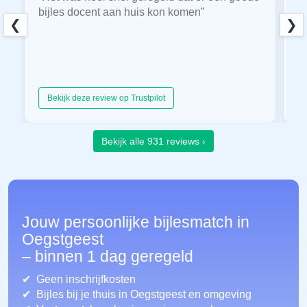
bijles docent aan huis kon komen”
E
❮
❯
hu
Bekijk deze review op Trustpilot
Bekijk alle 931 reviews ›
Jouw persoonlijke bijlesmatch in
Oegstgeest
– binnen 1 dag geregeld
Geen inschrijfkosten
Bijles bij je thuis in Oegstgeest
en omgeving