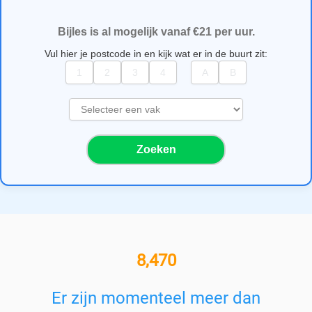
Bijles is al mogelijk vanaf €21 per uur.
Vul hier je postcode in en kijk wat er in de buurt zit:
S
e
l
Zoeken
e
c
t
e
e
r
e
11,000+ bijlesgevers
e
n
v
Er zijn momenteel meer dan
a