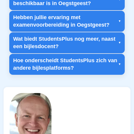
beschikbaar is in Oegstgeest?
Hebben jullie ervaring met
examenvoorbereiding in Oegstgeest?
Wat biedt StudentsPlus nog meer, naast
een bijlesdocent?
Hoe onderscheidt StudentsPlus zich van
andere bijlesplatforms?