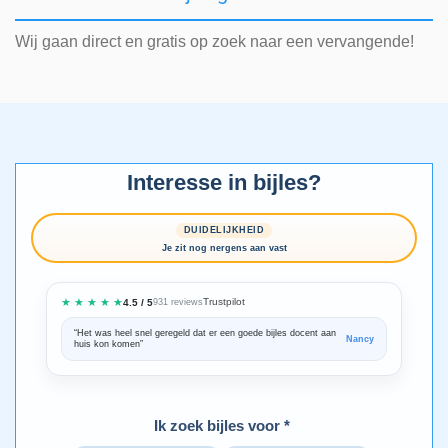
Wij gaan direct en gratis op zoek naar een vervangende!
Interesse in bijles?
DUIDELIJKHEID
Je zit nog nergens aan vast
★ ★ ★ ★ ★
Trustpilot
4.5 / 5
931 reviews
“Het was heel snel geregeld dat er een goede bijles docent aan
“We zijn ze
Nancy
huis kon komen”
Bedankt voo
Ik zoek bijles voor *