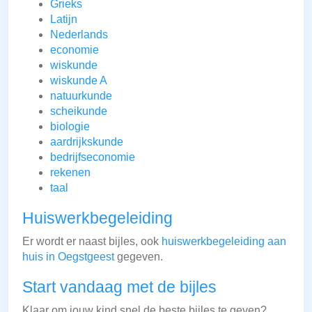
Grieks
Latijn
Nederlands
economie
wiskunde
wiskunde A
natuurkunde
scheikunde
biologie
aardrijkskunde
bedrijfseconomie
rekenen
taal
Huiswerkbegeleiding
Er wordt er naast bijles, ook
huiswerkbegeleiding aan
huis in Oegstgeest
gegeven.
Start vandaag met de bijles
Klaar om jouw kind snel de beste bijles te geven?