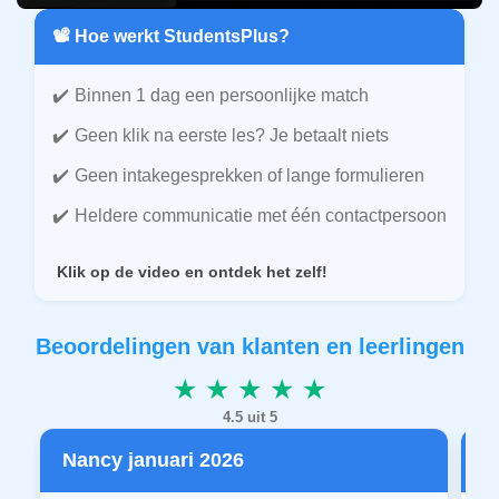
📽️ Hoe werkt StudentsPlus?
Binnen 1 dag een persoonlijke match
Geen klik na eerste les? Je betaalt niets
Geen intakegesprekken of lange formulieren
Heldere communicatie met één contactpersoon
Klik op de video en ontdek het zelf!
Beoordelingen van klanten en leerlingen
★ ★ ★ ★ ★
4.5 uit 5
Nancy januari 2026
P