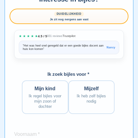
DUIDELIJKHEID
Je zit nog nergens aan vast
★ ★ ★ ★ ★
Trustpilot
4.5 / 5
931 reviews
“Het was heel snel geregeld dat er een goede bijles docent aan
“We zijn ze
Nancy
huis kon komen”
Bedankt voo
Ik zoek bijles voor *
Mijn kind
Mijzelf
Ik regel bijles voor
Ik heb zelf bijles
mijn zoon of
nodig
dochter
Voornaam *