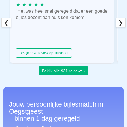
★ ★ ★ ★ ★
★
“Het was heel snel geregeld dat er een goede
“
bijles docent aan huis kon komen”
E
❮
❯
hu
Bekijk deze review op Trustpilot
Bekijk alle 931 reviews ›
Jouw persoonlijke bijlesmatch in
Oegstgeest
– binnen 1 dag geregeld