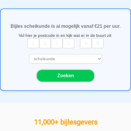
Bijles scheikunde is al mogelijk vanaf €21 per uur.
Vul hier je postcode in en kijk wat er in de buurt zit:
S
e
l
Zoeken
e
c
t
e
e
r
e
11,000+ bijlesgevers
e
n