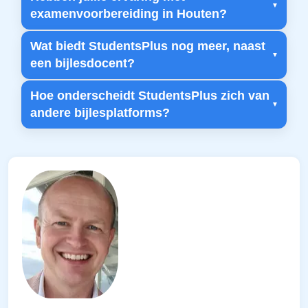
examenvoorbereiding in Houten?
Wat biedt StudentsPlus nog meer, naast
een bijlesdocent?
Hoe onderscheidt StudentsPlus zich van
andere bijlesplatforms?