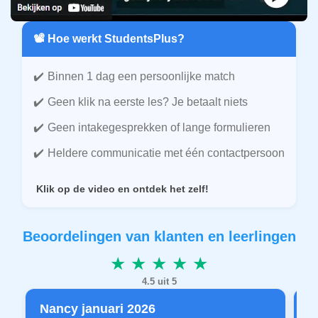
📽️ Hoe werkt StudentsPlus?
Binnen 1 dag een persoonlijke match
Geen klik na eerste les? Je betaalt niets
Geen intakegesprekken of lange formulieren
Heldere communicatie met één contactpersoon
Klik op de video en ontdek het zelf!
Beoordelingen van klanten en leerlingen
★ ★ ★ ★ ★
4.5 uit 5
Nancy januari 2026
P