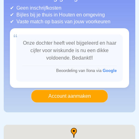
Geen inschrijfkosten
Bijles bij je thuis in Houten
en omgeving
Vaste match op basis van jouw voorkeuren
“
Onze dochter heeft veel bijgeleerd en haar
cijfer voor wiskunde is nu een dikke
voldoende. Bedankt!!
Beoordeling van Ilona via
Google
Account aanmaken