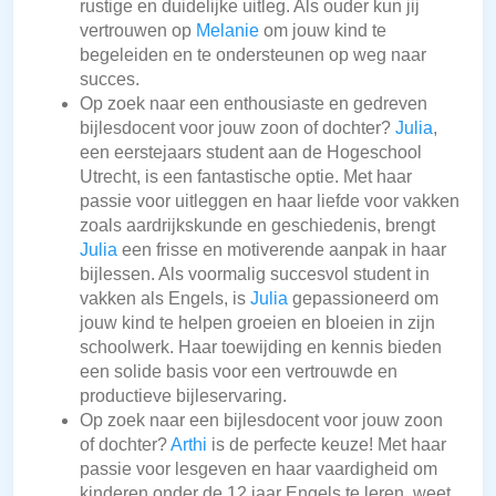
rustige en duidelijke uitleg. Als ouder kun jij
vertrouwen op
Melanie
om jouw kind te
begeleiden en te ondersteunen op weg naar
succes.
Op zoek naar een enthousiaste en gedreven
bijlesdocent voor jouw zoon of dochter?
Julia
,
een eerstejaars student aan de Hogeschool
Utrecht, is een fantastische optie. Met haar
passie voor uitleggen en haar liefde voor vakken
zoals aardrijkskunde en geschiedenis, brengt
Julia
een frisse en motiverende aanpak in haar
bijlessen. Als voormalig succesvol student in
vakken als Engels, is
Julia
gepassioneerd om
jouw kind te helpen groeien en bloeien in zijn
schoolwerk. Haar toewijding en kennis bieden
een solide basis voor een vertrouwde en
productieve bijleservaring.
Op zoek naar een bijlesdocent voor jouw zoon
of dochter?
Arthi
is de perfecte keuze! Met haar
passie voor lesgeven en haar vaardigheid om
kinderen onder de 12 jaar Engels te leren, weet