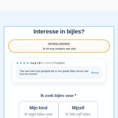
Interesse in bijles?
DUIDELIJKHEID
Je zit nog nergens aan vast
★ ★ ★ ★ ★
Trustpilot
4.5 / 5
931 reviews
“Het was heel snel geregeld dat er een goede bijles docent aan
“We zijn ze
Nancy
huis kon komen”
Bedankt voo
Ik zoek bijles voor *
Mijn kind
Mijzelf
Ik regel bijles voor
Ik heb zelf bijles