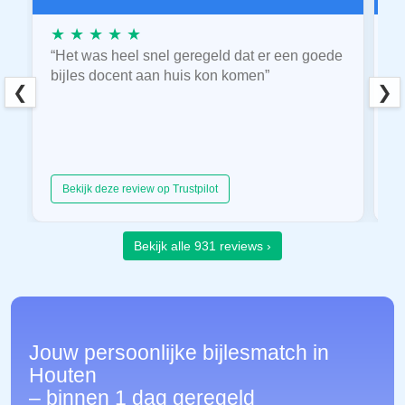
★ ★ ★ ★ ★
★
“Het was heel snel geregeld dat er een goede
“
bijles docent aan huis kon komen”
E
❮
❯
hu
Bekijk deze review op Trustpilot
Bekijk alle 931 reviews ›
Jouw persoonlijke bijlesmatch in
Houten
– binnen 1 dag geregeld