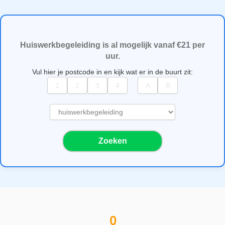
Huiswerkbegeleiding is al mogelijk vanaf €21 per
uur.
Vul hier je postcode in en kijk wat er in de buurt zit:
S
e
l
Zoeken
e
c
t
e
e
r
e
0
e