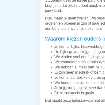
StudentsPlus is dé lokale partij die
begrijpen dat elke student uniek is
jouw kind.
Dus, maak je geen zorgen! Wij regele
groeien en bloeien in zijn of haar s
een belofte die we altijd nakomen.
Waarom kiezen ouders in
Je kunt al bijles huiswerkbegel
De bijlesgevers krijgen toega
We vinden snel een bijlesgeve
We controleren het kennisnive
We hebben al meer dan 74.500 
Er zijn geen inschrijf- of bemi
Je kunt maandelijks de uren o
We houden de bijlessen in de 
Je krijgt toegang tot meer dan
Onze zoektocht is gratis
Dat maakt onze bijlesservice niet a