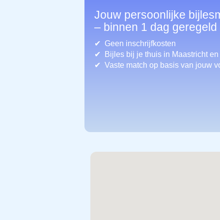
Jouw persoonlijke bijles
– binnen 1 dag geregeld
Geen inschrijfkosten
Bijles bij je thuis in Maastricht
en
Vaste match op basis van jouw v