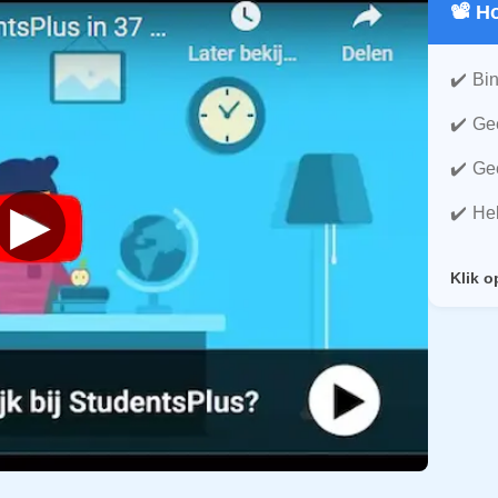
📽️ 
Bin
Gee
Gee
▶
He
Klik o