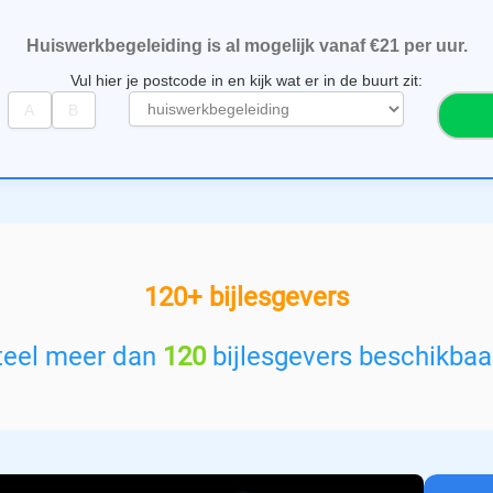
Huiswerkbegeleiding is al mogelijk vanaf €21 per uur.
Vul hier je postcode in en kijk wat er in de buurt zit:
S
e
l
e
c
t
e
e
120+ bijlesgevers
r
e
e
teel meer dan
120
bijlesgevers beschikbaar
n
v
a
k
: