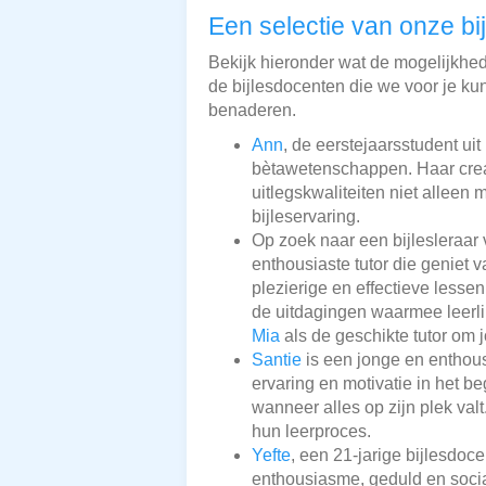
Een selectie van onze bi
Bekijk hieronder wat de mogelijkhede
de bijlesdocenten die we voor je kun
benaderen.
Ann
, de eerstejaarsstudent ui
bètawetenschappen. Haar crea
uitlegskwaliteiten niet allee
bijleservaring.
Op zoek naar een bijlesleraar 
enthousiaste tutor die geniet
plezierige en effectieve lessen
de uitdagingen waarmee leerl
Mia
als de geschikte tutor om j
Santie
is een jonge en enthous
ervaring en motivatie in het b
wanneer alles op zijn plek valt
hun leerproces.
Yefte
, een 21-jarige bijlesdoc
enthousiasme, geduld en soci