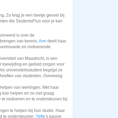
g. Zo krijg je een beetje gevoel bij
enten die StudentsPlus voor je kan
sioneerd is over de
rbrengen van kennis.
Ann
deelt haar
n vertrouwde en motiverende
versiteit van Maastricht, is een
r toewijding en geduld zorgen voor
ls universiteitsstudent begrijpt ze
ehoeften van studenten. Overweeg
 helpen van leerlingen. Met haar
g kan helpen en ze ziet graag
 te motiveren en te ondersteunen bij
ingen te helpen bij hun studie. Haar
d te ondersteunen.
Yefte
's passie