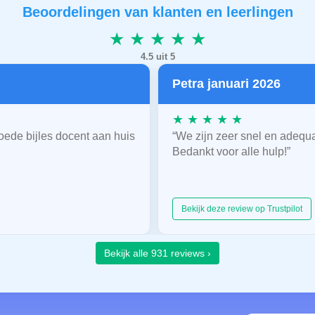
Beoordelingen van klanten en leerlingen
★ ★ ★ ★ ★
4.5 uit 5
Petra januari 2026
★ ★ ★ ★ ★
oede bijles docent aan huis
“We zijn zeer snel en adequ
Bedankt voor alle hulp!”
Bekijk deze review op Trustpilot
Bekijk alle 931 reviews ›