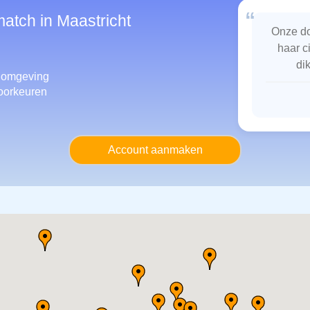
“
match in Maastricht
Onze do
haar c
di
 omgeving
oorkeuren
Account aanmaken