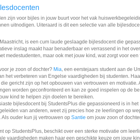
jlesdocenten
n zijn voor bijles in jouw buurt voor het vak huiswerkbegeleidin
nen uitnodigen. Uiteraard is dit een selectie van alle bijlesdoc
t Maastricht, is een cum laude geslaagde bijlesdocent die gepas
tieve inslag maakt haar benaderbaar en verrassend in het ove
n met medestudenten, maar ook met jouw kind, wat zorgt voor ee
voor je zoon of dochter?
Mia
, een eerstejaars student aan de Uni
 van het verbeteren van Engelse vaardigheden bij studenten. Haa
 die gericht zijn op het opbouwen van vertrouwen en motivatie. A
ingen worden geconfronteerd en kan ze goed inspelen op de b
ouw kind te helpen zijn doelen te bereiken.
iaste bijlesdocent bij StudentsPlus die gepassioneerd is in het
egeleiden van anderen, weet zij precies hoe ze leerlingen op we
. Als ouder kun jij vertrouwen op
Santie
om jouw zoon of dochter
ent op StudentsPlus, beschikt over een sterke motivatie om leerl
ale vaardigheden maken haar een geschikte keuze om jouw kin