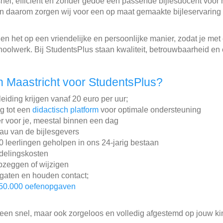
 snel, efficiënt en zonder gedoe een passende bijlesdocent voor
 en daarom zorgen wij voor een op maat gemaakte bijleservaring 
n het op een vriendelijke en persoonlijke manier, zodat je met e
choolwerk. Bij StudentsPlus staan kwaliteit, betrouwbaarheid en 
 Maastricht voor StudentsPlus?
eiding krijgen vanaf 20 euro per uur;
ng tot een
didactisch platform
voor optimale ondersteuning
r voor je, meestal binnen een dag
au van de bijlesgevers
leerlingen geholpen in ons 24-jarig bestaan
ddelingskosten
pzeggen of wijzigen
gaten en houden contact;
50.000 oefenopgaven
lleen snel, maar ook zorgeloos en volledig afgestemd op jouw ki