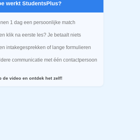
Hoe werkt StudentsPlus?
nen 1 dag een persoonlijke match
n klik na eerste les? Je betaalt niets
n intakegesprekken of lange formulieren
ldere communicatie met één contactpersoon
p de video en ontdek het zelf!