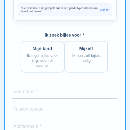
“Het was heel snel geregeld dat er een goede bijles docent aan
“We zijn ze
Nancy
huis kon komen”
Bedankt voo
Ik zoek bijles voor *
Mijn kind
Mijzelf
Ik regel bijles voor
Ik heb zelf bijles
mijn zoon of
nodig
dochter
Voornaam *
Tussenvoegsel
Achternaam *