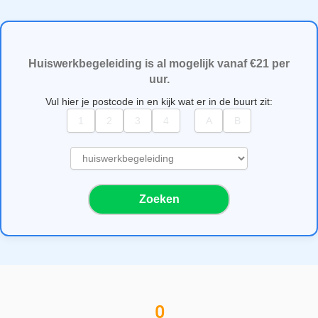
Huiswerkbegeleiding is al mogelijk vanaf €21 per
uur.
Vul hier je postcode in en kijk wat er in de buurt zit:
S
e
l
Zoeken
e
c
t
e
e
r
e
0
e