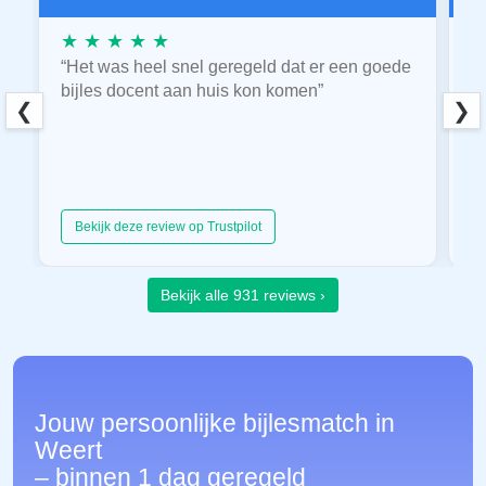
★ ★ ★ ★ ★
★
“Het was heel snel geregeld dat er een goede
“
bijles docent aan huis kon komen”
E
❮
❯
hu
Bekijk deze review op Trustpilot
Bekijk alle 931 reviews ›
Jouw persoonlijke bijlesmatch in
Weert
– binnen 1 dag geregeld