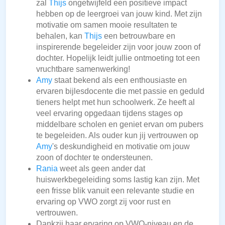
zal
Thijs
ongetwijfeld een positieve impact
hebben op de leergroei van jouw kind. Met zijn
motivatie om samen mooie resultaten te
behalen, kan
Thijs
een betrouwbare en
inspirerende begeleider zijn voor jouw zoon of
dochter. Hopelijk leidt jullie ontmoeting tot een
vruchtbare samenwerking!
Amy
staat bekend als een enthousiaste en
ervaren bijlesdocente die met passie en geduld
tieners helpt met hun schoolwerk. Ze heeft al
veel ervaring opgedaan tijdens stages op
middelbare scholen en geniet ervan om pubers
te begeleiden. Als ouder kun jij vertrouwen op
Amy
's deskundigheid en motivatie om jouw
zoon of dochter te ondersteunen.
Rania
weet als geen ander dat
huiswerkbegeleiding soms lastig kan zijn. Met
een frisse blik vanuit een relevante studie en
ervaring op VWO zorgt zij voor rust en
vertrouwen.
Dankzij haar ervaring op VWO-niveau en de