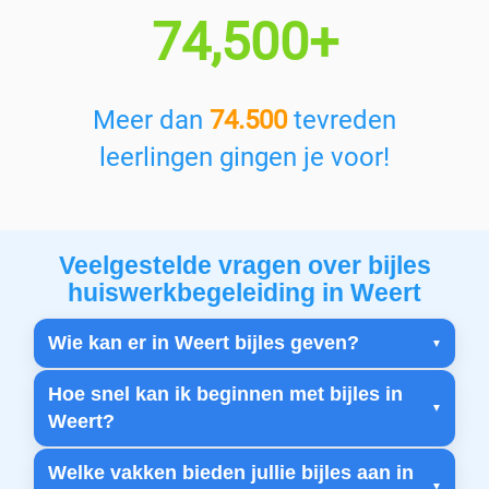
74,500+
Meer dan
74.500
tevreden
leerlingen gingen je voor!
Veelgestelde vragen over bijles
huiswerkbegeleiding in Weert
Wie kan er in Weert bijles geven?
Hoe snel kan ik beginnen met bijles in
Weert?
Welke vakken bieden jullie bijles aan in