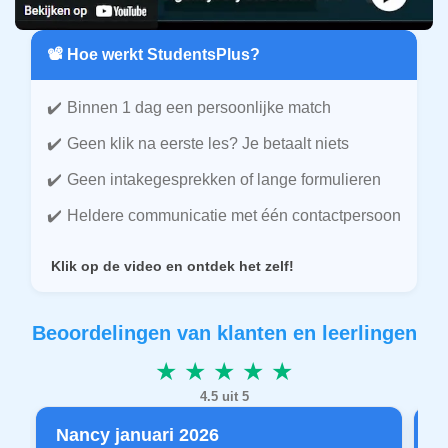
📽️ Hoe werkt StudentsPlus?
Binnen 1 dag een persoonlijke match
Geen klik na eerste les? Je betaalt niets
Geen intakegesprekken of lange formulieren
Heldere communicatie met één contactpersoon
Klik op de video en ontdek het zelf!
Beoordelingen van klanten en leerlingen
★ ★ ★ ★ ★
4.5 uit 5
Nancy januari 2026
P