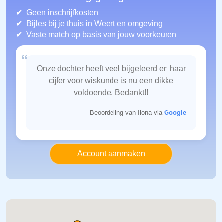
Geen inschrijfkosten
Bijles bij je thuis in Weert
en omgeving
Vaste match op basis van jouw voorkeuren
“
Onze dochter heeft veel bijgeleerd en haar
cijfer voor wiskunde is nu een dikke
voldoende. Bedankt!!
Beoordeling van Ilona via
Google
Account aanmaken